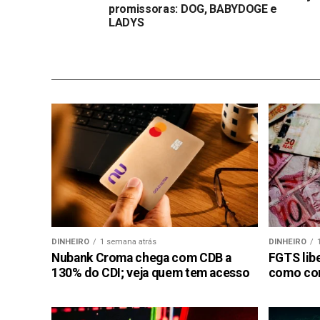
promissoras: DOG, BABYDOGE e
LADYS
DINHEIRO
1 semana atrás
DINHEIRO
Nubank Croma chega com CDB a
FGTS libe
130% do CDI; veja quem tem acesso
como con