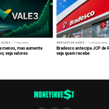
 AÇÕES
7 dias atrás
MERCADO DE AÇÕES
1 semana atrás
ra menos, mas aumenta
Bradesco antecipa JCP de R$
s; veja valores
veja quem recebe