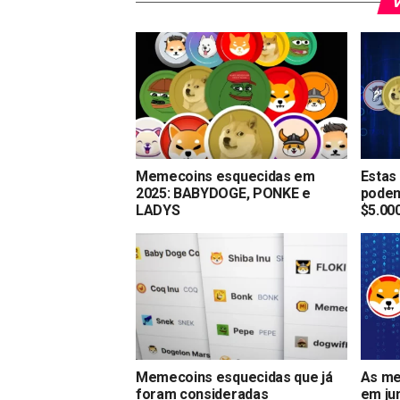
V
Memecoins esquecidas em
Estas
2025: BABYDOGE, PONKE e
podem
LADYS
$5.00
Memecoins esquecidas que já
As me
foram consideradas
em ju