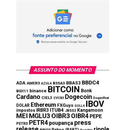
ASSUNTO DO MOMENTO
BBDC4
ADA
BBAS3
AMER3
B3SA3
AZUL4
BITCOIN
Bonk
binance
BIDI11
Cardano
Dogecoin
CIEL3
CVCB3
Dogwifhat
IBOV
Ethereum
FXGuys
DOLAR
GOLL4
IRBR3
ITUB4
Kangamoon
impostos
JBSS3
MEI
MGLU3
OIBR3
OIBR4
PEPE
press
PETR4
poupança
PETR3
release
ripple
Raboo (RABT)
PRIO3