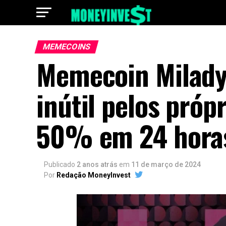
MEMECOINS
Memecoin Milady
inútil pelos próp
50% em 24 hora
Publicado
2 anos atrás
em
11 de março de 2024
Por
Redação MoneyInvest