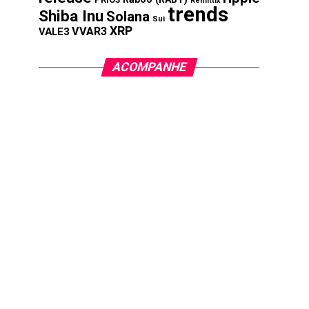
Remittix
trends
Shiba Inu
Solana
Sui
XRP
VVAR3
VALE3
ACOMPANHE