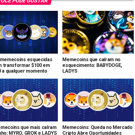
OCÊ PODE GOSTAR
 memecoins esquecidas
Memecoins que caíram no
 transformar $100 em
esquecimento: BABYDOGE,
0 a qualquer momento
LADYS
mecoins que mais caíram
Memecoins: Queda no Mercado
nho: MYRO, GROK e LADYS
Cripto Abre Oportunidades