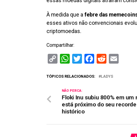
essas moedas digitais atraíram consi
À medida que a
febre das memecoin
esses ativos não convencionais evolu
criptomoedas.
Compartilhar:
Copy
WhatsApp
Twitter
Facebook
Reddit
Ema
Link
TÓPICOS RELACIONADOS:
LADYS
NÃO PERCA:
Floki Inu subiu 800% em um
está próximo do seu recorde
histórico