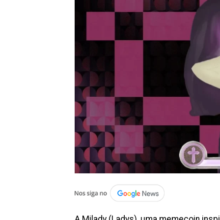
A Milady (Ladys), uma memecoin insp