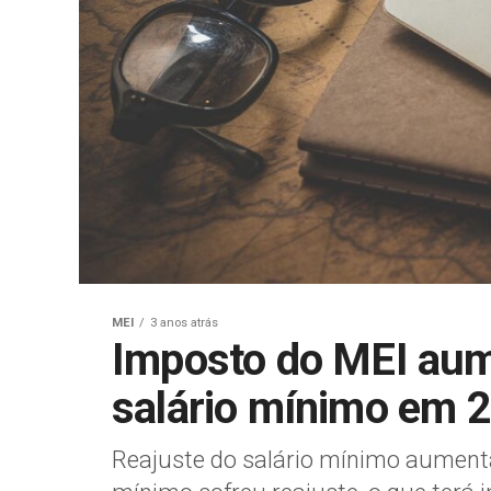
MEI
3 anos atrás
Imposto do MEI aum
salário mínimo em 
Reajuste do salário mínimo aument