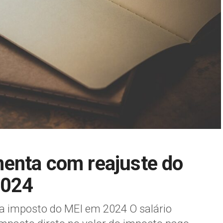
enta com reajuste do
2024
a imposto do MEI em 2024 O salário