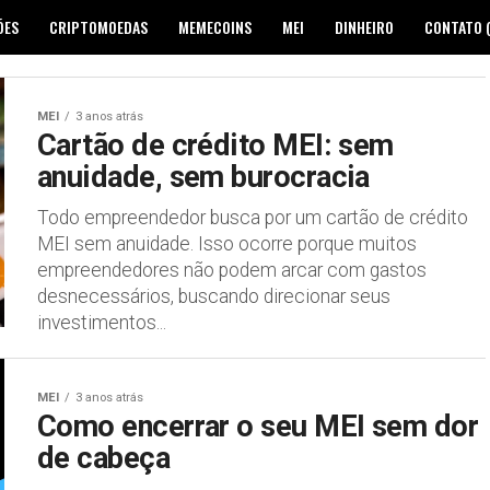
ÕES
CRIPTOMOEDAS
MEMECOINS
MEI
DINHEIRO
CONTATO 
MEI
3 anos atrás
Cartão de crédito MEI: sem
anuidade, sem burocracia
Todo empreendedor busca por um cartão de crédito
MEI sem anuidade. Isso ocorre porque muitos
empreendedores não podem arcar com gastos
desnecessários, buscando direcionar seus
investimentos...
MEI
3 anos atrás
Como encerrar o seu MEI sem dor
de cabeça