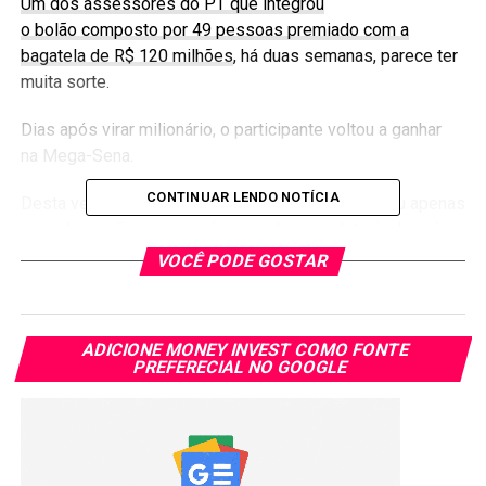
Um dos assessores do PT que integrou
o bolão composto por 49 pessoas premiado com a
bagatela de R$ 120 milhões
, há duas semanas, parece ter
muita sorte.
Dias após virar milionário, o participante voltou a ganhar
na Mega-Sena.
CONTINUAR LENDO NOTÍCIA
Desta vez, o valor não foi tão alto, visto ter acertou apenas
a quadra, e não os seis números da maior loteria do país.
VOCÊ PODE GOSTAR
Ele levou para casa R$ 579. A informação é da
GaúchaZH
.
Tenho certeza de que vou
ADICIONE MONEY INVEST COMO FONTE
ganhar de novo. Jogo há
PREFERECIAL NO GOOGLE
mais de 20 anos. Eu não
ganhei na sorte, mas na
insistência, disse o sortudo,