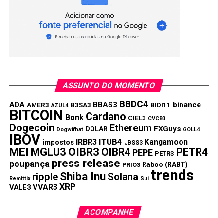
que não teve a identidade
revelada à reportagem.
Uauuuu que sortudo. 😉
Compartilhar:
ASSUNTO DO MOMENTO
Copy
WhatsApp
Twitter
Facebook
Reddit
Email
BBDC4
ADA
BBAS3
binance
AMER3
B3SA3
BIDI11
AZUL4
BITCOIN
Link
Cardano
Bonk
CIEL3
CVCB3
Dogecoin
Ethereum
FXGuys
DOLAR
Dogwifhat
GOLL4
TÓPICOS RELACIONADOS:
IBOV
IRBR3
ITUB4
Kangamoon
impostos
JBSS3
PRÓXIMA:
MEI
MGLU3
OIBR3
OIBR4
PETR4
PEPE
PETR3
Small Caps preferidas pelos analistas para Outubro
press release
poupança
Raboo (RABT)
PRIO3
trends
NÃO PERCA:
Shiba Inu
ripple
Solana
Remittix
Sui
Ibovespa bate nos 100.865 mil pontos com boato de
XRP
VVAR3
VALE3
saída de Guedes
ACOMPANHE