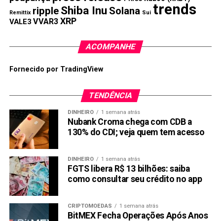
trends
Shiba Inu
ripple
Solana
Remittix
Sui
XRP
VVAR3
VALE3
ACOMPANHE
Fornecido por TradingView
TENDÊNCIA
DINHEIRO
1 semana atrás
Nubank Croma chega com CDB a
130% do CDI; veja quem tem acesso
DINHEIRO
1 semana atrás
FGTS libera R$ 13 bilhões: saiba
como consultar seu crédito no app
CRIPTOMOEDAS
1 semana atrás
BitMEX Fecha Operações Após Anos