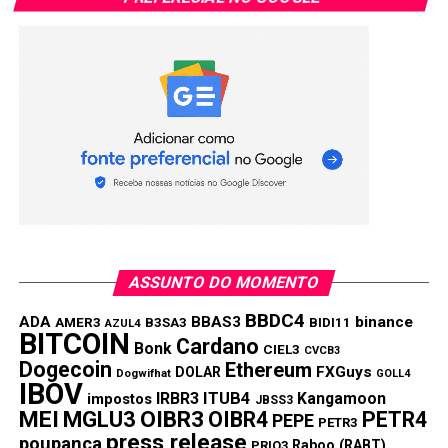
ASSUNTO DO MOMENTO
BBDC4
ADA
BBAS3
binance
AMER3
B3SA3
BIDI11
AZUL4
BITCOIN
Cardano
Bonk
CIEL3
CVCB3
Dogecoin
Ethereum
FXGuys
DOLAR
Dogwifhat
GOLL4
IBOV
IRBR3
ITUB4
Kangamoon
impostos
JBSS3
MEI
MGLU3
OIBR3
OIBR4
PETR4
PEPE
PETR3
press release
poupança
Raboo (RABT)
PRIO3