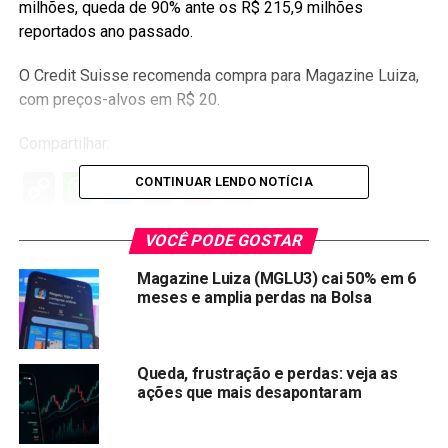
milhões, queda de 90% ante os R$ 215,9 milhões
reportados ano passado.
O Credit Suisse recomenda compra para Magazine Luiza,
com preços-alvos em R$ 20.
Compartilhar:
Copy
WhatsApp
Twitter
Facebook
Reddit
Email
CONTINUAR LENDO NOTÍCIA
Link
VOCÊ PODE GOSTAR
TÓPICOS RELACIONADOS:
MGLU3
Magazine Luiza (MGLU3) cai 50% em 6
PRÓXIMA:
meses e amplia perdas na Bolsa
Ações do Magazine luiza caem 18,31%, empresa
perde R$16,7 bi em valor de mercado
NÃO PERCA:
Queda, frustração e perdas: veja as
Ações da Oi (OIBR3;OIBR4) terminam o dia em queda
ações que mais desapontaram
após prejuízo subir 82,4%