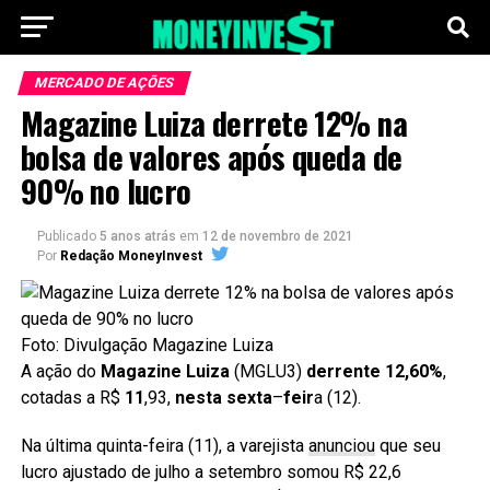
MERCADO DE AÇÕES
Magazine Luiza derrete 12% na
bolsa de valores após queda de
90% no lucro
Publicado
5 anos atrás
em
12 de novembro de 2021
Por
Redação MoneyInvest
Foto: Divulgação Magazine Luiza
A ação do
Magazine Luiza
(MGLU3)
derrente 12,60%
,
cotadas a R$
11
,93,
nesta sexta
–
feir
a (12).
Na última quinta-feira (11), a varejista
anunciou
que seu
lucro ajustado de julho a setembro somou R$ 22,6