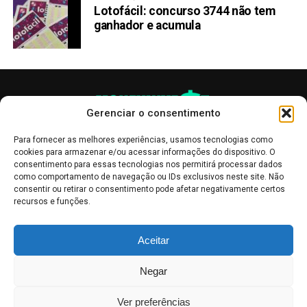
Lotofácil: concurso 3744 não tem
ganhador e acumula
Gerenciar o consentimento
Para fornecer as melhores experiências, usamos tecnologias como
cookies para armazenar e/ou acessar informações do dispositivo. O
consentimento para essas tecnologias nos permitirá processar dados
como comportamento de navegação ou IDs exclusivos neste site. Não
consentir ou retirar o consentimento pode afetar negativamente certos
recursos e funções.
As publicações no site Money Invest têm um caráter meramente
Aceitar
informativo, servindo como boletins de divulgação, e não devem ser
interpretadas como recomendações de investimento.
Leia mais
Negar
Mercado de Criptomoedas,
Bolsa de Valores
.
Money Invest
: O futuro
do
dinheiro
.
Ver preferências