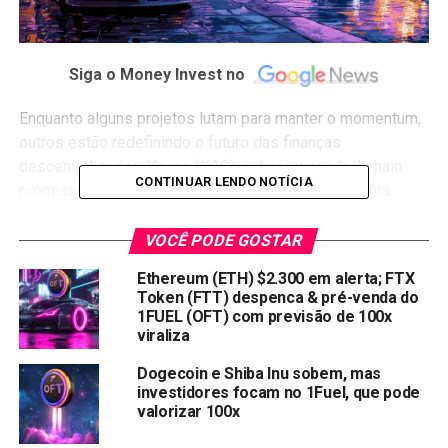
Siga o Money Invest no
Enquanto alguns projetos lutam para manter o momentum,
outros estão redefinindo o futuro das finanças
descentralizadas.
Kaspa
(KAS), outrora uma blockchain
CONTINUAR LENDO NOTÍCIA
promissora com tecnologia inovadora, agora enfrenta
estagnação à medida que investidores buscam novas
oportunidades.
VOCÊ PODE GOSTAR
Ethereum (ETH) $2.300 em alerta; FTX
Enquanto isso, um novo concorrente, , está sendo
Token (FTT) despenca & pré-venda do
comparado a gigantes estabelecidos como Chainlink
1FUEL (OFT) com previsão de 100x
(LINK) por suas inovações revolucionárias. Com $1,73
viraliza
milhão já arrecadados na pré-venda, poderia 1Fuel ser o
Dogecoin e Shiba Inu sobem, mas
próximo grande disruptor? Vamos descobrir!
investidores focam no 1Fuel, que pode
valorizar 100x
A promessa vs. a realidade da