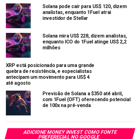
Kaspa: Onde deu errado
Solana pode cair para US$ 120, dizem
analistas, enquanto 1Fuel atrai
investidor de Stellar
Kaspa (KAS) buscou resolver problemas como tempos de
transação lentos e ameaças à segurança em blockchains.
Ela foi projetada para processar pagamentos rapidamente,
Solana mira US$ 228, dizem analistas,
enquanto ICO do 1Fuel atinge US$ 2,2
mantendo a segurança. A tecnologia por trás da Kaspa é
milhões
robusta e atrai aqueles que buscam avanços tecnológicos
em criptomoedas.
XRP está posicionado para uma grande
Apesar disso, Kaspa não gerou o entusiasmo necessário
quebra de resistência, e especialistas
antecipam um movimento para US$ 4
para crescer. Seu preço flutuou, mas não gerou lucros
até agosto
significativos. A maioria dos investidores atualmente a vê
como uma moeda de nicho que pode não atrair adoção em
Previsão de Solana a $350 até abril,
com 1Fuel (OFT) oferecendo potencial
larga escala.
de 100x na pré-venda
O exemplo da Kaspa demonstra que boa tecnologia por si
só não é suficiente para ter sucesso. As criptomoedas
precisam atrair atenção e se conectar com um público
ADICIONE MONEY INVEST COMO FONTE
maior. Atualmente, KAS está sendo negociada a $0,128,
PREFERECIAL NO GOOGLE