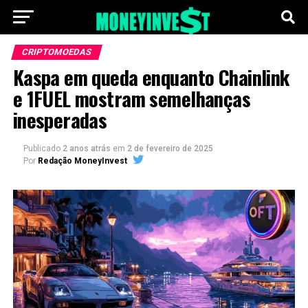
CRIPTOMOEDAS
Kaspa em queda enquanto Chainlink
e 1FUEL mostram semelhanças
inesperadas
Publicado
2 anos atrás
em
2 de fevereiro de 2025
Por
Redação MoneyInvest