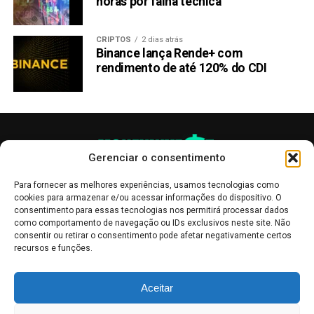
horas por falha técnica
LEIA COM ATENÇÃO:
Este texto
não
constitui
CRIPTOS
2 dias atrás
aconselhamento de investimento
nem recomendação
Binance lança Rende+ com
de compra de qualquer criptomoeda
. O objetivo é
rendimento de até 120% do CDI
manter os interessados em criptomoedas informados
sobre os desenvolvimentos recentes.
Compartilhar:
Copy
WhatsApp
Twitter
Facebook
Reddit
Email
Gerenciar o consentimento
Link
Para fornecer as melhores experiências, usamos tecnologias como
TÓPICOS RELACIONADOS:
1FUEL
KASPA KAS
cookies para armazenar e/ou acessar informações do dispositivo. O
consentimento para essas tecnologias nos permitirá processar dados
como comportamento de navegação ou IDs exclusivos neste site. Não
PRÓXIMA:
consentir ou retirar o consentimento pode afetar negativamente certos
5 razões por que este rival do XRP pode superar o
recursos e funções.
Ripple
NÃO PERCA:
As publicações no site Money Invest têm um caráter meramente
Aceitar
Esqueça Solana e Tron: Especialistas apontam 1Fuel
informativo, servindo como boletins de divulgação, e não devem ser
como a próxima revolução blockchain
interpretadas como recomendações de investimento.
Leia mais