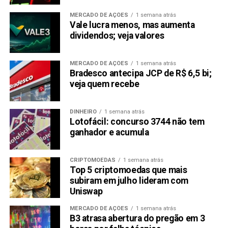
Considerações finais
MERCADO DE AÇÕES
1 semana atrás
Vale lucra menos, mas aumenta
Enquanto Kaspa luta para ganhar tração, 1Fuel (OFT) está
dividendos; veja valores
causando impacto com sua funcionalidade revolucionária
de cross-chain, design focado em privacidade e exchange
MERCADO DE AÇÕES
1 semana atrás
descentralizada P2P. O projeto já arrecadou $1,73 milhão
Bradesco antecipa JCP de R$ 6,5 bi;
em financiamento, e com preços de pré-venda a apenas
veja quem recebe
$0,017 por token, analistas preveem ganhos massivos de
até 100x após seu lançamento nas exchanges. Não perca
DINHEIRO
1 semana atrás
a oportunidade de fazer parte da próxima grande
Lotofácil: concurso 3744 não tem
revolução blockchain, garanta seu lugar na pré-venda do
ganhador e acumula
1Fuel hoje mesmo!
Para saber mais sobre a pré-venda
CRIPTOMOEDAS
1 semana atrás
Top 5 criptomoedas que mais
do 1Fuel, use os links abaixo:
subiram em julho lideram com
Uniswap
Website:
MERCADO DE AÇÕES
1 semana atrás
Telegram:
https://t.me/Portal_1Fuel
B3 atrasa abertura do pregão em 3
Twitter / X:
https://x.com/1Fuel