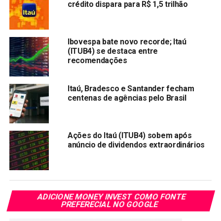
crédito dispara para R$ 1,5 trilhão
acionistas, passando a deter 100% da empresa.
“O valor-base atribuído a 100% do capital social da Zup é
de 575 milhões de reais, sendo que as parcelas futuras
Ibovespa bate novo recorde; Itaú
(ITUB4) se destaca entre
poderão ser ajustadas em função do atingimento de
recomendações
determinadas métricas de performance”, afirmou o Itaú no
comunicado.
Itaú, Bradesco e Santander fecham
centenas de agências pelo Brasil
Compartilhar:
Copy
WhatsApp
Twitter
Facebook
Reddit
Email
Link
Ações do Itaú (ITUB4) sobem após
anúncio de dividendos extraordinários
TÓPICOS RELACIONADOS:
ITUB4
PRÓXIMA:
Bradesco planeja fechar 300 agências no ano que
vem
ADICIONE MONEY INVEST COMO FONTE
PREFERECIAL NO GOOGLE
NÃO PERCA:
Bolsa de valores: Horário de encerramento será às