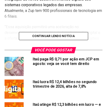
sistemas corporativos legados das empresas.
Atualmente, a Zup tem 900 profissionais de tecnologia em
6 filiais.
“Essa aquisição permitirá uma aceleração no
desenvolvimento dos projetos de transformação digital e
CONTINUAR LENDO NOTÍCIA
a oferta de novas funcionalidades e de produtos digitais
aos clientes do Itaú”, afirmou o banco em comunicado ao
mercado.
VOCÊ PODE GOSTAR
Itaú paga R$ 0,71 por ação em JCP em
A compra será feita em três etapas ao longo de quatro
agosto: veja se você tem direito
anos. Na primeira, a ser realizada na data de fechamento
do negócio, o Itaú comprará 51 por cento do capital total e
votante da Zup1 pelo valor aproximado de 293 milhões de
Itaú lucra R$ 12,4 bilhões no segundo
reais, passando a deter o controle da companhia.
trimestre de 2026, alta de 7,8%
No terceiro ano após o fechamento da operação, o banco
comprará participação adicional de 19,6 por cento e no
Itaú atinge R$ 12,3 bilhões em lucro — e
quarto ano, o Itaú adquirirá a parcela restante dos