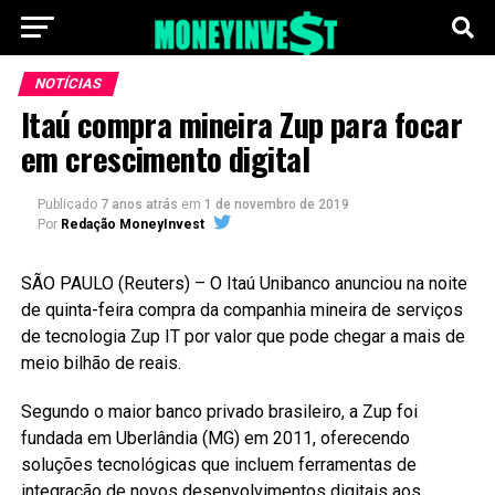
NOTÍCIAS
Itaú compra mineira Zup para focar
em crescimento digital
Publicado
7 anos atrás
em
1 de novembro de 2019
Por
Redação MoneyInvest
SÃO PAULO (Reuters) – O Itaú Unibanco anunciou na noite
de quinta-feira compra da companhia mineira de serviços
de tecnologia Zup IT por valor que pode chegar a mais de
meio bilhão de reais.
Segundo o maior banco privado brasileiro, a Zup foi
fundada em Uberlândia (MG) em 2011, oferecendo
soluções tecnológicas que incluem ferramentas de
integração de novos desenvolvimentos digitais aos