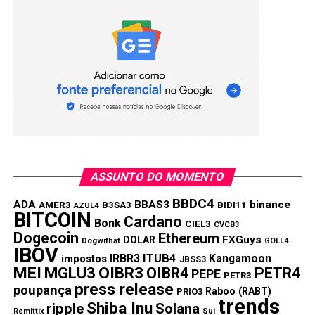
18h a partir de segunda-feira
ASSUNTO DO MOMENTO
BBDC4
ADA
BBAS3
binance
AMER3
B3SA3
BIDI11
AZUL4
BITCOIN
Cardano
Bonk
CIEL3
CVCB3
Dogecoin
Ethereum
FXGuys
DOLAR
Dogwifhat
GOLL4
IBOV
IRBR3
ITUB4
Kangamoon
impostos
JBSS3
MEI
MGLU3
OIBR3
OIBR4
PETR4
PEPE
PETR3
press release
poupança
Raboo (RABT)
PRIO3
trends
Shiba Inu
ripple
Solana
Remittix
Sui