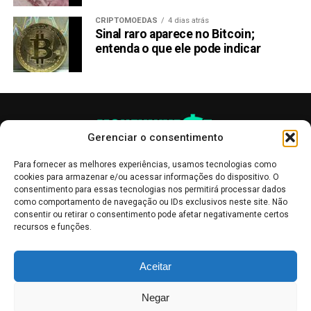
CRIPTOMOEDAS
4 dias atrás
Sinal raro aparece no Bitcoin;
entenda o que ele pode indicar
Gerenciar o consentimento
Para fornecer as melhores experiências, usamos tecnologias como
cookies para armazenar e/ou acessar informações do dispositivo. O
consentimento para essas tecnologias nos permitirá processar dados
como comportamento de navegação ou IDs exclusivos neste site. Não
consentir ou retirar o consentimento pode afetar negativamente certos
recursos e funções.
As publicações no site Money Invest têm um caráter meramente
Aceitar
informativo, servindo como boletins de divulgação, e não devem ser
interpretadas como recomendações de investimento.
Leia mais
Negar
Mercado de Criptomoedas,
Bolsa de Valores
.
Money Invest
: O futuro