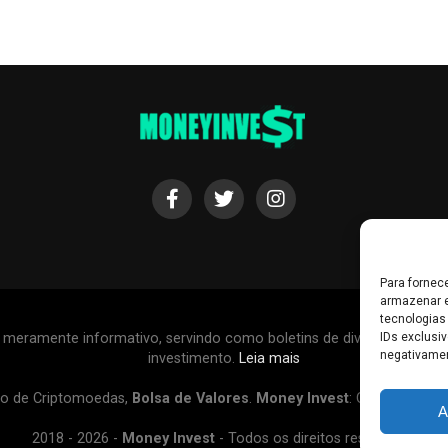
Para fornec
armazenar e
tecnologias
r meramente informativo, servindo como boletins de divulgação, e
IDs exclusiv
negativamen
investimento.
Leia mais
o de Criptomoedas,
Bolsa de Valores
.
Money Invest
: O futuro do
d
A
2018 - 2026 -
Money Invest
- Todos os direitos reservados