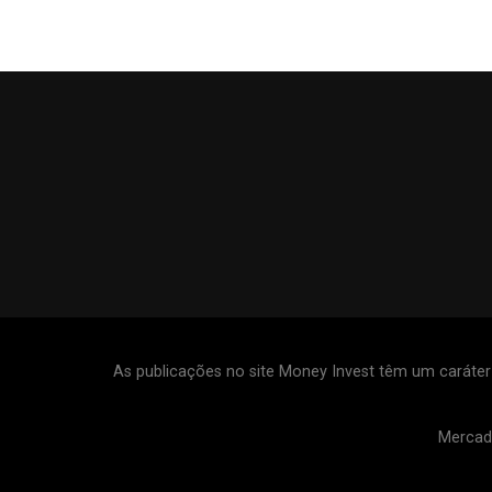
As publicações no site Money Invest têm um caráte
Mercad