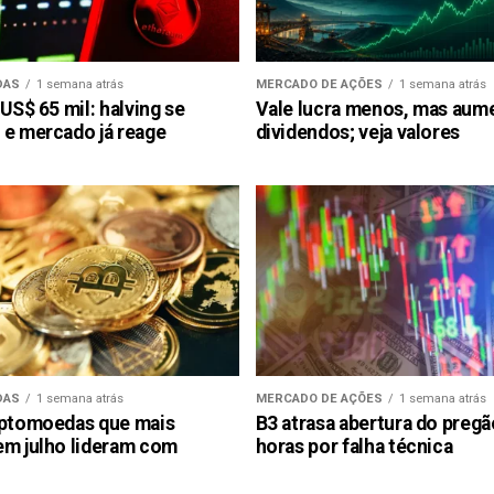
DAS
1 semana atrás
MERCADO DE AÇÕES
1 semana atrás
 US$ 65 mil: halving se
Vale lucra menos, mas aum
 e mercado já reage
dividendos; veja valores
DAS
1 semana atrás
MERCADO DE AÇÕES
1 semana atrás
iptomoedas que mais
B3 atrasa abertura do preg
em julho lideram com
horas por falha técnica