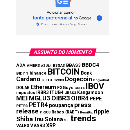
ASSUNTO DO MOMENTO
BBDC4
ADA
BBAS3
AMER3
B3SA3
AZUL4
BITCOIN
Bonk
binance
BIDI11
Cardano
Dogecoin
CIEL3
CVCB3
Dogwifhat
IBOV
Ethereum
FXGuys
DOLAR
GOLL4
IRBR3
ITUB4
Kangamoon
impostos
JBSS3
MEI
MGLU3
OIBR3
OIBR4
PEPE
press
PETR4
poupança
PETR3
release
ripple
Raboo (RABT)
PRIO3
Remittix
trends
Shiba Inu
Solana
Sui
XRP
VVAR3
VALE3