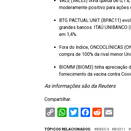
VALE (VALE3) tinha queda de 0,1%
moderamente positivo para ações 
BTG PACTUAL UNIT (BPAC11) evoluí
grandes bancos. ITAÚ UNIBANCO (
em 1,4%.
Fora do índice, ONCOCLÍNICAS (ONC
compra de 100% da rival menor Unit
BIOMM (BIOM3) tinha apreciação d
fornecimento da vacina contra Covi
As informações são da Reuters
Compartilhar:
Copy
WhatsApp
Twitter
Facebook
Reddit
Ema
Link
TÓPICOS RELACIONADOS:
BBDC4
BIDI11