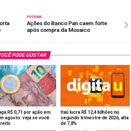
PRÓXIMA:
corta
Ações do Banco Pan caem forte
5
após compra da Mosaico
OCÊ PODE GOSTAR
paga R$ 0,71 por ação em
Itaú lucra R$ 12,4 bilhões no
m agosto: veja se você
segundo trimestre de 2026, alta
reito
de 7,8%