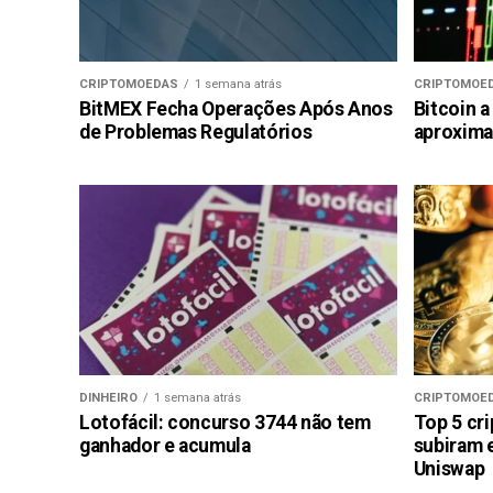
CRIPTOMOEDAS
1 semana atrás
CRIPTOMOE
BitMEX Fecha Operações Após Anos
Bitcoin a
de Problemas Regulatórios
aproxima
DINHEIRO
1 semana atrás
CRIPTOMOE
Lotofácil: concurso 3744 não tem
Top 5 cr
ganhador e acumula
subiram 
Uniswap