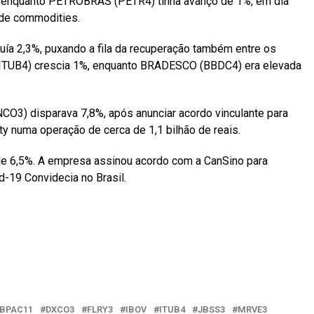
, enquanto PETROBRAS (PETR4) tinha avanço de 1%, em dia
de commodities.
a 2,3%, puxando a fila da recuperação também entre os
ITUB4) crescia 1%, enquanto BRADESCO (BBDC4) era elevada
O3) disparava 7,8%, após anunciar acordo vinculante para
y numa operação de cerca de 1,1 bilhão de reais.
e 6,5%. A empresa assinou acordo com a CanSino para
d-19 Convidecia no Brasil.
il
BPAC11
DXCO3
FLRY3
IBOV
ITUB4
JBSS3
MRVE3