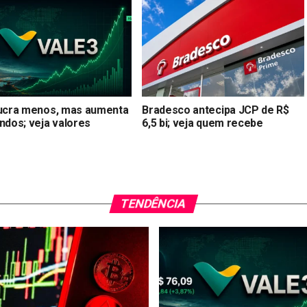
lucra menos, mas aumenta
Bradesco antecipa JCP de R$
ndos; veja valores
6,5 bi; veja quem recebe
TENDÊNCIA