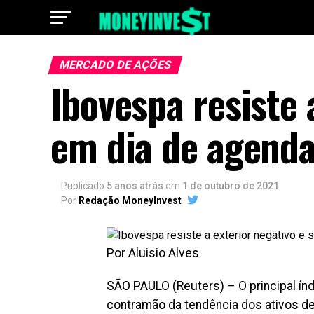
MERCADO DE AÇÕES
Ibovespa resiste 
em dia de agenda
Publicado
5 anos atrás
em
1 de outubro de 2021
Por
Redação MoneyInvest
Por Aluisio Alves
SÃO PAULO (Reuters) – O principal índi
contramão da tendência dos ativos de