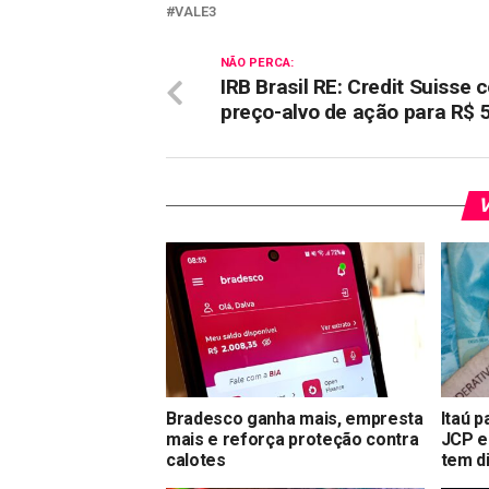
VALE3
NÃO PERCA:
IRB Brasil RE: Credit Suisse 
preço-alvo de ação para R$ 
V
Bradesco ganha mais, empresta
Itaú 
mais e reforça proteção contra
JCP e
calotes
tem di