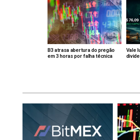
B3 atrasa abertura do pregão
Vale 
em 3 horas por falha técnica
divide