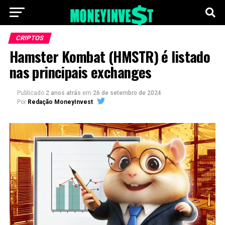
CRIPTOS
Hamster Kombat (HMSTR) é listado
nas principais exchanges
Publicado
2 anos atrás
em
26 de setembro de 2024
Por
Redação MoneyInvest