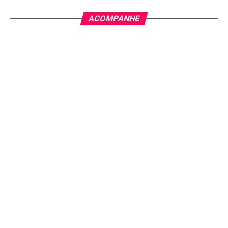
NÃO PERCA:
Chainlink está prestes a destronar o XRP? Analistas
ACOMPANHE
revelam previsões surpreendentes