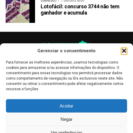
DINHEIRO
1 semana atrás
Lotofácil: concurso 3744 não tem
ganhador e acumula
Gerenciar o consentimento
Para fornecer as melhores experiências, usamos tecnologias como
cookies para armazenar e/ou acessar informações do dispositivo. O
consentimento para essas tecnologias nos permitirá processar dados
como comportamento de navegação ou IDs exclusivos neste site. Não
consentir ou retirar o consentimento pode afetar negativamente certos
recursos e funções.
As publicações no site Money Invest têm um caráter meramente
Aceitar
informativo, servindo como boletins de divulgação, e não devem ser
interpretadas como recomendações de investimento.
Leia mais
Negar
Mercado de Criptomoedas,
Bolsa de Valores
.
Money Invest
: O futuro
do
dinheiro
.
Ver preferências