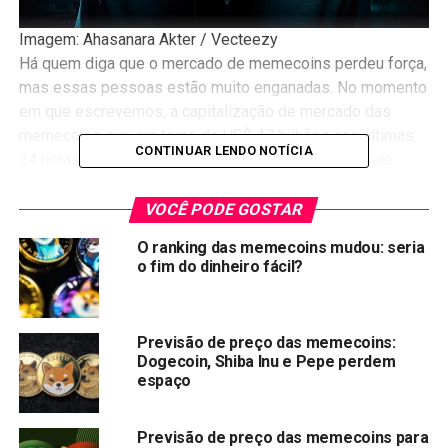
Imagem: Ahasanara Akter / Vecteezy
Há quem diga que o mercado de memecoins perdeu força,
mas essas pessoas estão muito enganadas. No momento
em que escrevemos, a capitalização de mercado das
memecoins gira em torno de US$ 47 bilhões nas últimas
CONTINUAR LENDO NOTÍCIA
24 horas — uma cifra que desmente qualquer ideia de
esfriamento.
VOCÊ PODE GOSTAR
O
token Pepe
, terceiro maior do mercado de memes, é
O ranking das memecoins mudou: seria
negociado atualmente por
US$ 0,000006994
. Apesar das
o fim do dinheiro fácil?
recentes quedas, ainda acumula alta de 37% no último ano.
E os números impressionam ainda mais quando
observamos o desempenho nos últimos dois anos:
Previsão de preço das memecoins:
segundo
a Coingecko, o
Pepe registrou uma
Dogecoin, Shiba Inu e Pepe perdem
valorização de 12.786,9%
. Nada mal para uma
espaço
criptomoeda que começou como uma brincadeira.
Previsão de preço das memecoins para
Hackers acumulando memecoin