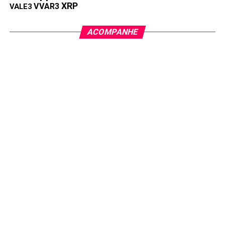
PRÓXIMA:
XRP
VVAR3
VALE3
Trump promove jantar para investidores da
memecoin $TRUMP, que salta 50%
ACOMPANHE
NÃO PERCA:
Shiba Inu ultrapassa 1 bilhão de transações