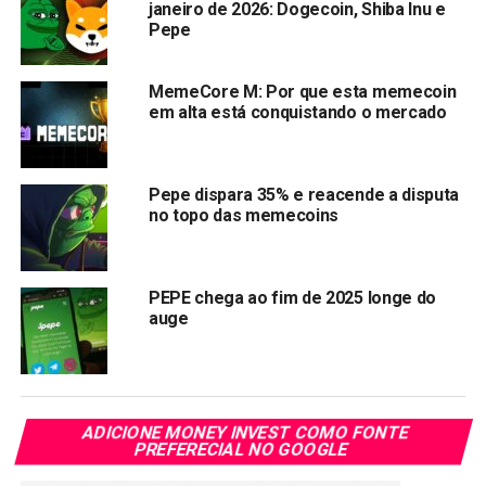
janeiro de 2026: Dogecoin, Shiba Inu e
Pepe
Pepe
O que tem chamado a atenção é o
acúmulo silencioso
de
MemeCore M: Por que esta memecoin
em alta está conquistando o mercado
tokens Pepe por hackers. Dados da plataforma
Lookonchain
revelam
que cinco grandes carteiras
acumuladoras desembolsaram US$ 4,28 milhões nesta
quarta-feira (16) para adquirir impressionantes 611
Pepe dispara 35% e reacende a disputa
no topo das memecoins
bilhões de tokens Pepe.
Endereços:
PEPE chega ao fim de 2025 longe do
0x5D058264e34e27eE1b4f852216Dc4AFC7c320e25
auge
0x53abA3F792d6c8097a7169C8916B1C3f7975f5ed
0x4DB6b07d26B9280B58E795759Ea28d335E0a6DD7
0x426634eBaaBB549598a2336507402571FD2aE380
0xf9effa7d38a9Aa9e5eCc725666c6bF04014431aD
ADICIONE MONEY INVEST COMO FONTE
PREFERECIAL NO GOOGLE
O que intriga, no entanto, é a possível conexão dessas