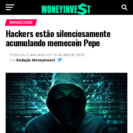
MEMECOINS
Hackers estão silenciosamente
acumulando memecoin Pepe
Publicado
1 ano atrás
em
16 de abril de 2025
Por
Redação MoneyInvest