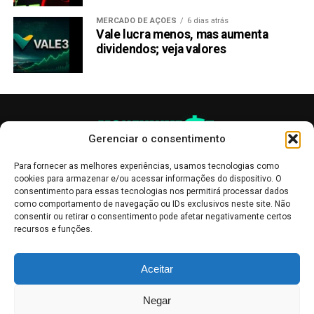
MERCADO DE AÇÕES
6 dias atrás
Vale lucra menos, mas aumenta
dividendos; veja valores
Gerenciar o consentimento
Para fornecer as melhores experiências, usamos tecnologias como
cookies para armazenar e/ou acessar informações do dispositivo. O
consentimento para essas tecnologias nos permitirá processar dados
como comportamento de navegação ou IDs exclusivos neste site. Não
consentir ou retirar o consentimento pode afetar negativamente certos
recursos e funções.
As publicações no site Money Invest têm um caráter meramente
Aceitar
informativo, servindo como boletins de divulgação, e não devem ser
interpretadas como recomendações de investimento.
Leia mais
Negar
Mercado de Criptomoedas,
Bolsa de Valores
.
Money Invest
: O futuro