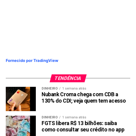
NÃO PERCA:
Quanto rende R$ 1 mil reais na conta do Nubank?
Fornecido por TradingView
TENDÊNCIA
DINHEIRO
1 semana atrás
Nubank Croma chega com CDB a
130% do CDI; veja quem tem acesso
DINHEIRO
1 semana atrás
FGTS libera R$ 13 bilhões: saiba
como consultar seu crédito no app