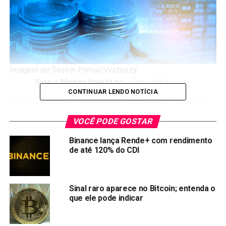
Imagem de Sasirin Pamai/Vecteezy
Siga o Money Invest no
CONTINUAR LENDO NOTÍCIA
Fernando Haddad, atual Ministro da Fazenda, virou piada
na internet com diversos memes sobre o aumento de
VOCÊ PODE GOSTAR
impostos. Como resultado, o
governo Lula tem alegado
que as notícias sobre o aumento de impostos são
Binance lança Rende+ com rendimento
de até 120% do CDI
fake news
.
Além disso, o governo acusa bolsonaristas de espalharem
fake news ao afirmar que Lula e Haddad estão
Sinal raro aparece no Bitcoin; entenda o
que ele pode indicar
aumentando os impostos. Mesmo que Alckmin e Haddad
afirmem que reduziram a carga tributária, ainda que
“modestamente”, muitos, por outro lado, percebem um