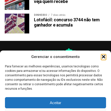
veja quem recebe
DINHEIRO
7 dias atrás
Lotofácil: concurso 3744 não tem
ganhador e acumula
Gerenciar o consentimento
Para fornecer as melhores experiências, usamos tecnologias como
cookies para armazenar e/ou acessar informações do dispositivo. O
consentimento para essas tecnologias nos permitirá processar dados
como comportamento de navegação ou IDs exclusivos neste site. Não
consentir ou retirar o consentimento pode afetar negativamente certos
recursos e funções.
As publicações no site Money Invest têm um caráter meramente
Aceitar
informativo, servindo como boletins de divulgação, e não devem ser
interpretadas como recomendações de investimento.
Leia mais