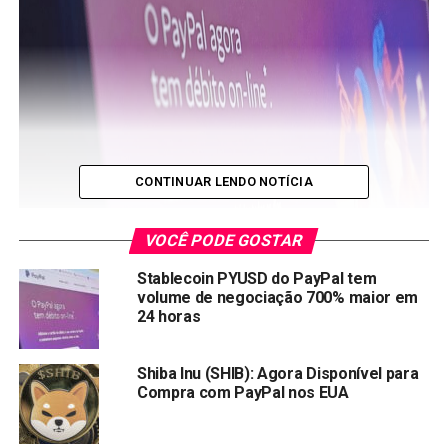
CONTINUAR LENDO NOTÍCIA
VOCÊ PODE GOSTAR
Stablecoin PYUSD do PayPal tem
Imagem: Money Invest
volume de negociação 700% maior em
24 horas
Golpistas estão tentando
ganhar dinheiro
com o
lançamento da stablecoin do PayPal. Eles estão criando
Shiba Inu (SHIB): Agora Disponível para
vários tokens falsos com o nome “PYUSD”, tentando
Compra com PayPal nos EUA
enganar os investidores.