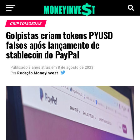
CRIPTOMOEDAS
Golpistas criam tokens PYUSD
falsos após lançamento de
stablecoin do PayPal
Publicado
3 anos atrás
em
8 de agosto de 2023
Por
Redação MoneyInvest