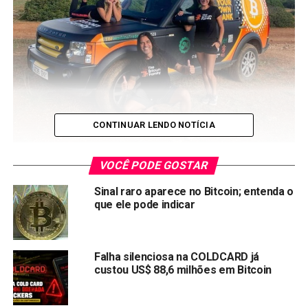
CONTINUAR LENDO NOTÍCIA
Em 2017, Didi Taihuttu, sua esposa e seus três filhos
VOCÊ PODE GOSTAR
venderam
tudo o que possuíam e colocaram todo o seu
dinheiro no
Bitcoin
.
Sinal raro aparece no Bitcoin; entenda o
que ele pode indicar
Eles venderam seu negócio de treinamento em
informática, uma casa de 2.500 m2, brinquedos e tudo,
para embarcar em um novo estilo de vida.
Falha silenciosa na COLDCARD já
custou US$ 88,6 milhões em Bitcoin
“Eu escolho que minha vida nunca seja entediante e ver a
vida como uma aventura. Às vezes, na vida, você dá