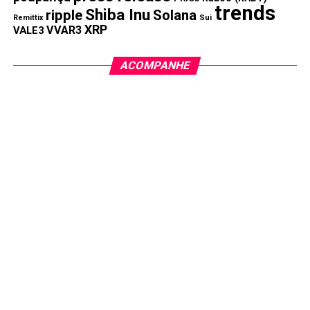
trends
Shiba Inu
ripple
Solana
Remittix
Sui
PRÓXIMA:
XRP
VVAR3
VALE3
ETHE11: ETF 100% Ethereum estreia na B3
NÃO PERCA:
ACOMPANHE
Explosão dos preços das Altcoins: Doge 16%, Solana
40%, Matic 11%