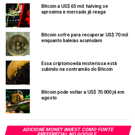
passos estranhos, mas eles geralmente levam às
Bitcoin a US$ 65 mil: halving se
melhores coisas. Eu dei muitos passos como esses em
aproxima e mercado já reage
minha vida e nunca me arrependo deles. Assim como a
medida que dei ao vender todos os pertences de nossas
famílias, incl. nossas empresas e casa e, em seguida,
Bitcoin sofre para recuperar US$ 70 mil
investir tudo em Bitcoin.”
enquanto baleias acumulam
Essa criptomoeda misteriosa está
subindo na contramão do Bitcoin
Bitcoin pode voltar a US$ 70.000 já em
agosto
Segundo Taihuttu, o maior benefício que a família
experimentou foi a liberdade. A família agora está viajando
ADICIONE MONEY INVEST COMO FONTE
PREFERECIAL NO GOOGLE
o mundo todo com mochilas e sem produtos de luxo. E