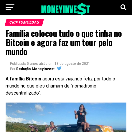
CRIPTOMOEDAS
Família colocou tudo o que tinha no
Bitcoin e agora faz um tour pelo
mundo
Publicado
5 anos atrás
em
18 de agosto de 2021
Por
Redação MoneyInvest
A
família Bitcoin
agora está viajando feliz por todo o
mundo no que eles chamam de “nomadismo
descentralizado”.