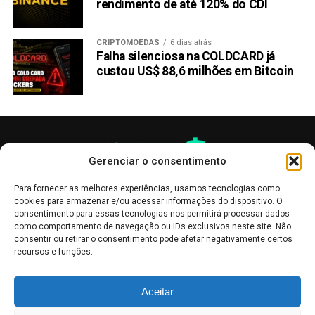
rendimento de até 120% do CDI
CRIPTOMOEDAS
6 dias atrás
Falha silenciosa na COLDCARD já
custou US$ 88,6 milhões em Bitcoin
Gerenciar o consentimento
Para fornecer as melhores experiências, usamos tecnologias como
cookies para armazenar e/ou acessar informações do dispositivo. O
consentimento para essas tecnologias nos permitirá processar dados
como comportamento de navegação ou IDs exclusivos neste site. Não
consentir ou retirar o consentimento pode afetar negativamente certos
recursos e funções.
As publicações no site Money Invest têm um caráter meramente
Aceitar
informativo, servindo como boletins de divulgação, e não devem ser
interpretadas como recomendações de investimento.
Leia mais