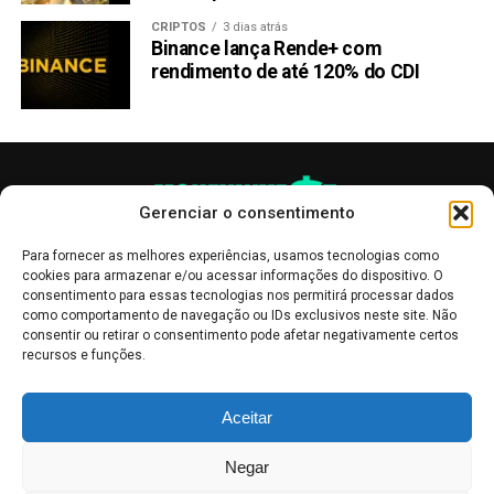
CRIPTOS
3 dias atrás
Binance lança Rende+ com
rendimento de até 120% do CDI
Gerenciar o consentimento
Para fornecer as melhores experiências, usamos tecnologias como
cookies para armazenar e/ou acessar informações do dispositivo. O
consentimento para essas tecnologias nos permitirá processar dados
como comportamento de navegação ou IDs exclusivos neste site. Não
consentir ou retirar o consentimento pode afetar negativamente certos
recursos e funções.
As publicações no site Money Invest têm um caráter meramente
Aceitar
informativo, servindo como boletins de divulgação, e não devem ser
interpretadas como recomendações de investimento.
Leia mais
Negar
Mercado de Criptomoedas,
Bolsa de Valores
.
Money Invest
: O futuro