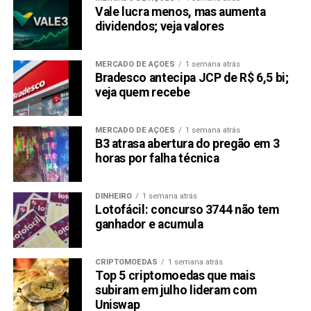
Vale lucra menos, mas aumenta
Copy
WhatsApp
Twitter
Facebook
Reddit
Email
dividendos; veja valores
Link
MERCADO DE AÇÕES
1 semana atrás
TÓPICOS RELACIONADOS:
DOGE
Bradesco antecipa JCP de R$ 6,5 bi;
veja quem recebe
PRÓXIMA:
Pepe, Bonk e Floki recuam e perdem espaço no
mercado de memecoins
MERCADO DE AÇÕES
1 semana atrás
B3 atrasa abertura do pregão em 3
NÃO PERCA:
Febre Labubu agora é cripto: nova memecoin
horas por falha técnica
$LABUBU tenta repetir sucesso viral
DINHEIRO
1 semana atrás
Lotofácil: concurso 3744 não tem
ganhador e acumula
CRIPTOMOEDAS
1 semana atrás
Top 5 criptomoedas que mais
subiram em julho lideram com
Uniswap