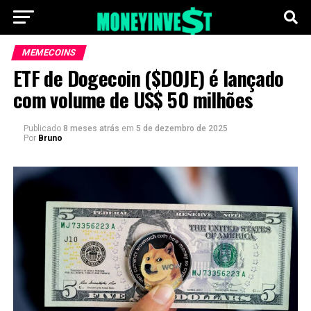
MEMECOINS
ETF de Dogecoin ($DOJE) é lançado
com volume de US$ 50 milhões
Publicado
8 meses atrás
em
5 de dezembro de 2025
Por
Bruno