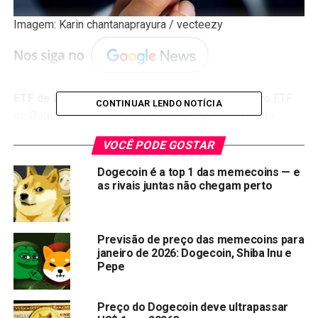
Imagem: Karin chantanaprayura / vecteezy
ETF de Dogecoin ($DOJE)
— A estreia do primeiro ETF
CONTINUAR LENDO NOTÍCIA
de Dogecoin em Wall Street virou o jogo no mercado,
mesmo com a criptomoeda acumulando uma queda de
VOCÊ PODE GOSTAR
10% nas últimas 24 horas. Ainda assim, o clima entre
investidores segue animado, algo raro em dias turbulentos
Dogecoin é a top 1 das memecoins — e
como este.
as rivais juntas não chegam perto
ETF movimenta US$ 50 milhões
Previsão de preço das memecoins para
em minutos e já soma US$ 400
janeiro de 2026: Dogecoin, Shiba Inu e
Pepe
milhões
O REX-Osprey Dogecoin (código: $DOJE) começou a ser
Preço do Dogecoin deve ultrapassar