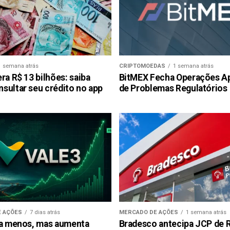
1 semana atrás
CRIPTOMOEDAS
1 semana atrás
ra R$ 13 bilhões: saiba
BitMEX Fecha Operações A
sultar seu crédito no app
de Problemas Regulatórios
 AÇÕES
7 dias atrás
MERCADO DE AÇÕES
1 semana atrás
ra menos, mas aumenta
Bradesco antecipa JCP de R$