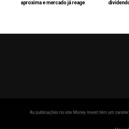
aproxima e mercado já reage
dividendo
As publicações no site Money Invest têm um caráte