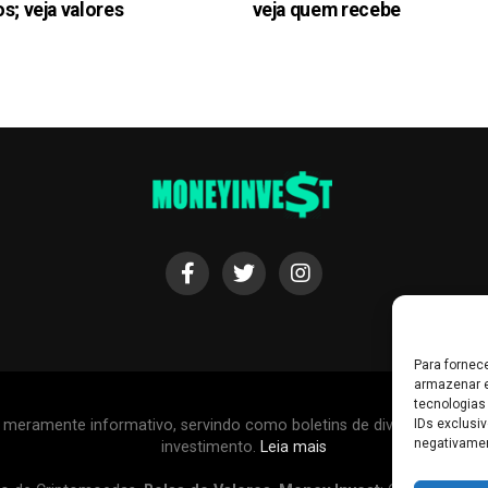
s; veja valores
veja quem recebe
Para fornec
armazenar e
tecnologias
r meramente informativo, servindo como boletins de divulgação, e
IDs exclusiv
negativamen
investimento.
Leia mais