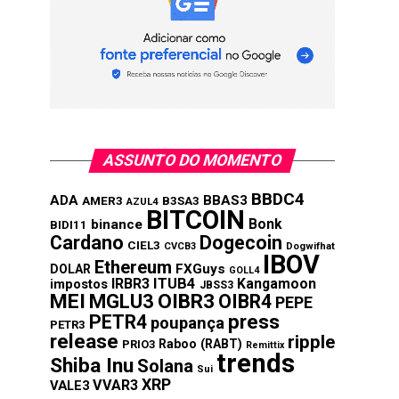
ASSUNTO DO MOMENTO
BBDC4
ADA
BBAS3
AMER3
B3SA3
AZUL4
BITCOIN
Bonk
binance
BIDI11
Cardano
Dogecoin
CIEL3
CVCB3
Dogwifhat
IBOV
Ethereum
FXGuys
DOLAR
GOLL4
IRBR3
ITUB4
Kangamoon
impostos
JBSS3
MEI
MGLU3
OIBR3
OIBR4
PEPE
press
PETR4
poupança
PETR3
release
ripple
Raboo (RABT)
PRIO3
Remittix
trends
Shiba Inu
Solana
Sui
XRP
VVAR3
VALE3