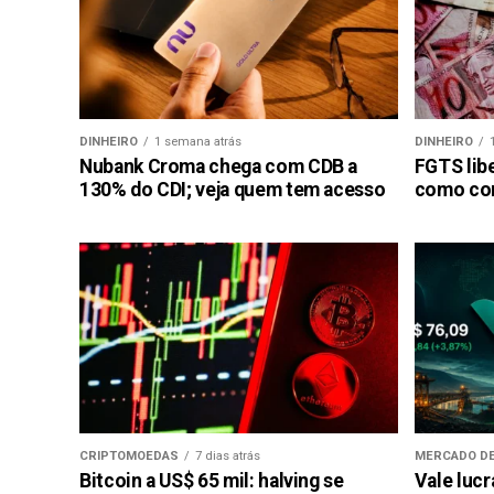
DINHEIRO
1 semana atrás
DINHEIRO
Nubank Croma chega com CDB a
FGTS libe
130% do CDI; veja quem tem acesso
como con
CRIPTOMOEDAS
7 dias atrás
MERCADO DE
Bitcoin a US$ 65 mil: halving se
Vale luc