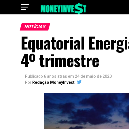
NOTÍCIAS
Equatorial Energi
4º trimestre
Publicado
6 anos atrás
em
24 de maio de 2020
Por
Redação MoneyInvest