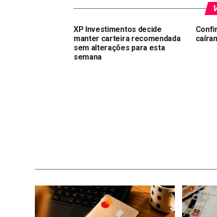
V
XP Investimentos decide
Confi
manter carteira recomendada
caíra
sem alterações para esta
semana