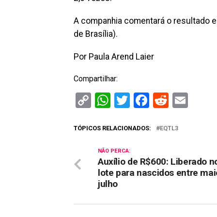
A companhia comentará o resultado em
de Brasília).
Por Paula Arend Laier
Compartilhar:
Copy
WhatsApp
Twitter
Facebook
Reddit
Ema
Link
TÓPICOS RELACIONADOS:
EQTL3
NÃO PERCA:
Auxílio de R$600: Liberado n
lote para nascidos entre mai
julho