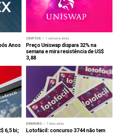
CRIPTOS
1 semana atrás
pós Anos
Preço Uniswap dispara 32% na
semana e mira resistência de US$
3,88
DINHEIRO
7 dias atrás
 6,5 bi;
Lotofácil: concurso 3744 não tem