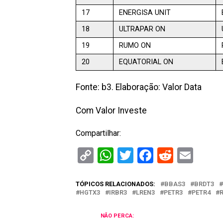
17
ENERGISA UNIT
18
ULTRAPAR ON
19
RUMO ON
20
EQUATORIAL ON
Fonte: b3. Elaboração: Valor Data
Com Valor Investe
Compartilhar:
Copy
WhatsApp
Twitter
Facebook
Reddit
Ema
Link
TÓPICOS RELACIONADOS:
BBAS3
BRDT3
HGTX3
IRBR3
LREN3
PETR3
PETR4
R
NÃO PERCA: