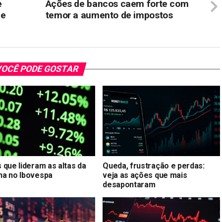
e
Ações de bancos caem forte com
 e
temor a aumento de impostos
OCÊ PODE GOSTAR
 que lideram as altas da
Queda, frustração e perdas:
a no Ibovespa
veja as ações que mais
desapontaram