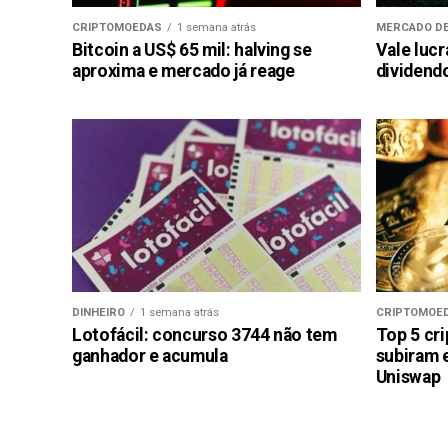
CRIPTOMOEDAS
1 semana atrás
MERCADO DE
Bitcoin a US$ 65 mil: halving se
Vale luc
aproxima e mercado já reage
dividendo
DINHEIRO
1 semana atrás
CRIPTOMOE
Lotofácil: concurso 3744 não tem
Top 5 cr
ganhador e acumula
subiram 
Uniswap