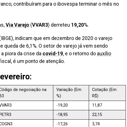
Branco, contribuíram para o ibovespa terminar o mês no
as,
Via Varejo
(
VVAR3
) derreteu
19,20
%.
(IBGE), indicam que em dezembro de 2020 o varejo
e queda de 6,1%. O
setor de varejo já vem sendo
a piora da crise da
covid-19
, e o retorno do
auxílio
iscal, é um ponto de atenção.
evereiro:
Código de negociação na
Variação (Em
Cotação (Em
B3
%)
R$)
VVAR3
-19,20
11,87
PETR3
-18,95
22,15
COGN3
-17,26
3,74