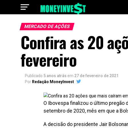
MERCADO DE AÇÕES
Confira as 20 aç
fevereiro
Publicado
5 anos atrás
em
27 de fevereiro de 2021
Por
Redação MoneyInvest
O Ibovespa finalizou o último pregão
setembro de 2020, mês em que a Bols
A decisão do presidente Jair Bolsonar