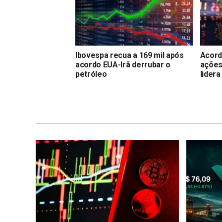
Ibovespa recua a 169 mil após
Acord
acordo EUA-Irã derrubar o
ações
petróleo
lidera