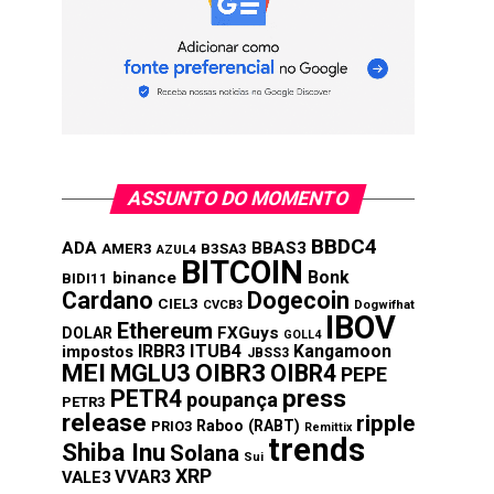
ASSUNTO DO MOMENTO
BBDC4
ADA
BBAS3
AMER3
B3SA3
AZUL4
BITCOIN
Bonk
binance
BIDI11
Cardano
Dogecoin
CIEL3
CVCB3
Dogwifhat
IBOV
Ethereum
FXGuys
DOLAR
GOLL4
IRBR3
ITUB4
Kangamoon
impostos
JBSS3
MEI
MGLU3
OIBR3
OIBR4
PEPE
press
PETR4
poupança
PETR3
release
ripple
Raboo (RABT)
PRIO3
Remittix
trends
Shiba Inu
Solana
Sui
XRP
VVAR3
VALE3