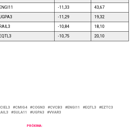
ENGI11
-11,33
43,67
UGPA3
-11,29
19,32
RAIL3
-10,84
18,10
EQTL3
-10,75
20,10
il
CIEL3
CMIG4
COGN3
CVCB3
ENGI11
EQTL3
EZTC3
AIL3
SULA11
UGPA3
VVAR3
PRÓXIMA: