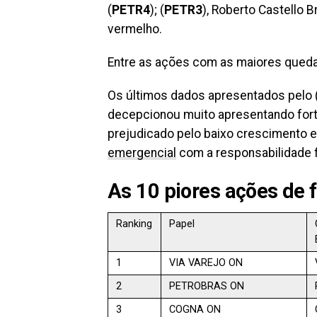
(
PETR4
); (
PETR3
), Roberto Castello 
vermelho.
Entre as ações com as maiores qued
Os últimos dados apresentados pelo 
decepcionou muito apresentando fort
prejudicado pelo baixo crescimento e 
emergencial
com a responsabilidade f
As 10 piores ações de f
Ranking
Papel
1
VIA VAREJO ON
2
PETROBRAS ON
3
COGNA ON