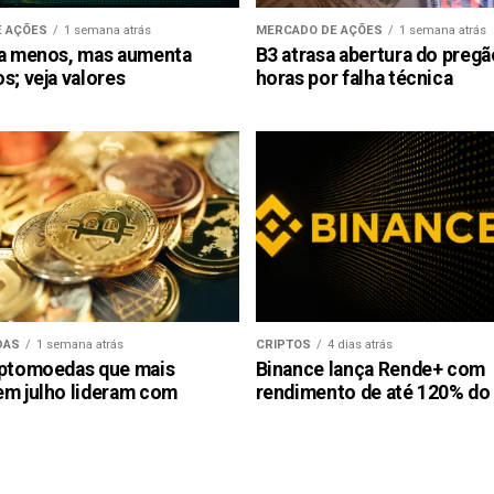
 AÇÕES
1 semana atrás
MERCADO DE AÇÕES
1 semana atrás
ra menos, mas aumenta
B3 atrasa abertura do preg
s; veja valores
horas por falha técnica
DAS
1 semana atrás
CRIPTOS
4 dias atrás
iptomoedas que mais
Binance lança Rende+ com
em julho lideram com
rendimento de até 120% do