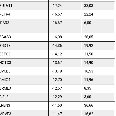
SULA11
-17,24
33,03
PETR4
-16,67
22,24
IRBR3
-16,67
6,00
BBAS3
-16,08
28,05
BRDT3
-14,36
19,92
EZTC3
-14,12
31,50
HGTX3
-13,67
14,90
CVCB3
-13,18
16,53
CMIG4
-12,70
11,96
BRML3
-12,57
8,35
CIEL3
-12,29
3,60
LREN3
-11,60
36,66
MRVE3
-11,47
16,82