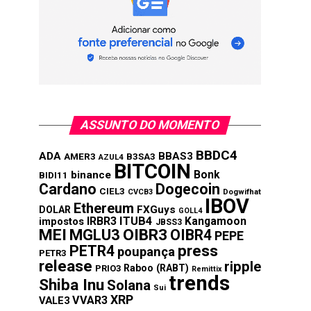
ASSUNTO DO MOMENTO
BBDC4
ADA
BBAS3
AMER3
B3SA3
AZUL4
BITCOIN
Bonk
binance
BIDI11
Cardano
Dogecoin
CIEL3
CVCB3
Dogwifhat
IBOV
Ethereum
FXGuys
DOLAR
GOLL4
IRBR3
ITUB4
Kangamoon
impostos
JBSS3
MEI
MGLU3
OIBR3
OIBR4
PEPE
press
PETR4
poupança
PETR3
release
ripple
Raboo (RABT)
PRIO3
Remittix
trends
Shiba Inu
Solana
Sui
XRP
VVAR3
VALE3