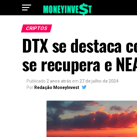
CRIPTOS
DTX se destaca 
se recupera e NEA
Publicado
2 anos atrás
em
27 de julho de 2024
Por
Redação MoneyInvest