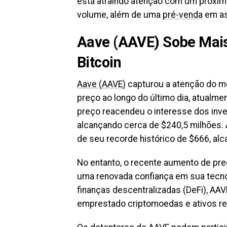
está atraindo atenção com um próxim
volume, além de uma
pré-venda
em as
Aave (AAVE) Sobe Mais
Bitcoin
Aave (AAVE)
capturou a atenção do 
preço ao longo do último dia, atualm
preço reacendeu o interesse dos inv
alcançando cerca de $240,5 milhões.
de seu recorde histórico de $666, al
No entanto, o recente aumento de preç
uma renovada confiança em sua tecno
finanças descentralizadas (DeFi), A
emprestado criptomoedas e ativos rea