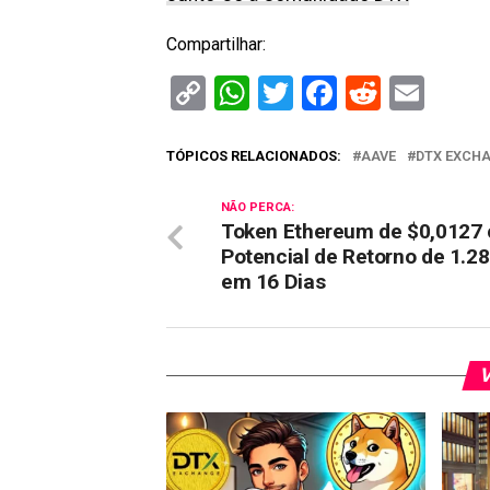
Compartilhar:
Copy
WhatsApp
Twitter
Facebook
Reddit
Ema
Link
TÓPICOS RELACIONADOS:
AAVE
DTX EXCH
NÃO PERCA:
Token Ethereum de $0,0127
Potencial de Retorno de 1.2
em 16 Dias
V