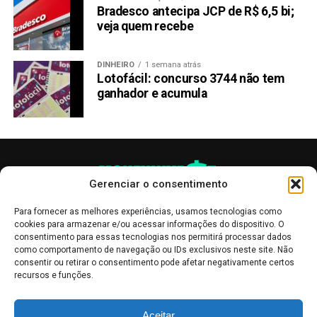
Memecoins disparam: Shiba Inu, Dogwifhat e
Bradesco antecipa JCP de R$ 6,5 bi;
KangaMoon lideram o ataque
veja quem recebe
NÃO PERCA:
BONK: Preço dispara 7.000% em apenas 1 ano
DINHEIRO
1 semana atrás
Lotofácil: concurso 3744 não tem
ganhador e acumula
Gerenciar o consentimento
Para fornecer as melhores experiências, usamos tecnologias como
cookies para armazenar e/ou acessar informações do dispositivo. O
consentimento para essas tecnologias nos permitirá processar dados
como comportamento de navegação ou IDs exclusivos neste site. Não
consentir ou retirar o consentimento pode afetar negativamente certos
recursos e funções.
As publicações no site Money Invest têm um caráter meramente
Aceitar