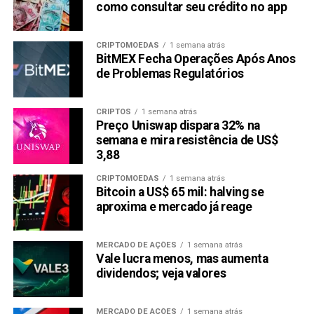
Isso significa que poderia oferecer retornos de até 100
como consultar seu crédito no app
vezes após o lançamento. Em segundo lugar, a
KangaMoon mostra uma utilidade fantástica. Isso a
CRIPTOMOEDAS
1 semana atrás
diferencia de outras moedas meme e dá ao $KANG um
BitMEX Fecha Operações Após Anos
de Problemas Regulatórios
ponto de venda único em um mercado competitivo.
Descubra mais sibre a pré-venda da KangaMoon (KANG):
CRIPTOS
1 semana atrás
Preço Uniswap dispara 32% na
Website:
semana e mira resistência de US$
3,88
Telegram:
https://t.me/Kangamoonofficial
CRIPTOMOEDAS
1 semana atrás
Bitcoin a US$ 65 mil: halving se
Compartilhar:
aproxima e mercado já reage
Copy
WhatsApp
Twitter
Facebook
Reddit
Email
Link
MERCADO DE AÇÕES
1 semana atrás
Vale lucra menos, mas aumenta
TÓPICOS RELACIONADOS:
DOGECOIN
KANGAMOON
dividendos; veja valores
PRESS RELEASE
SHIBA INU
PRÓXIMA:
MERCADO DE AÇÕES
1 semana atrás