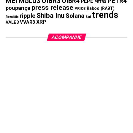
MEI
MGLU3
OIBR3
OIBR4
PETR4
PEPE
PETR3
press release
poupança
Raboo (RABT)
PRIO3
KangaMoon está novamente nas manchetes após se
trends
Shiba Inu
ripple
Solana
Remittix
Sui
esgotar durante a segunda etapa de sua pré-venda. Esta
XRP
VVAR3
VALE3
rodada se esgotou em tempo recorde, sugerindo que os
investidores estão extremamente otimistas em relação ao
ACOMPANHE
modelo híbrido social-fi e P2E da KangaMoon.
Esse modelo incentivará a interação do usuário em toda a
comunidade KangaMoon. Por exemplo, os usuários serão
recompensados por networking e podem completar
desafios semanais, mensais e trimestrais para
impulsionar seus lucros.
Os usuários poderão gerar lucros desde o início da pré-
venda da KangaMoon. Investidores que ajudarem a
promover a KangaMoon receberão tokens adicionais, além
de quaisquer bônus de compra que ganharem durante as
rodadas de pré-venda.