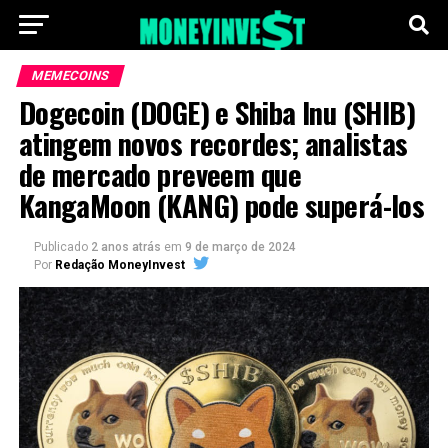
MEMECOINS
Dogecoin (DOGE) e Shiba Inu (SHIB)
atingem novos recordes; analistas
de mercado preveem que
KangaMoon (KANG) pode superá-los
Publicado
2 anos atrás
em
9 de março de 2024
Por
Redação MoneyInvest