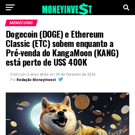
MEMECOINS
Dogecoin (DOGE) e Ethereum
Classic (ETC) sobem enquanto a
Pré-venda do KangaMoon (KANG)
está perto de US$ 400K
Publicado
2 anos atrás
em
29 de fevereiro de 2024
Por
Redação MoneyInvest