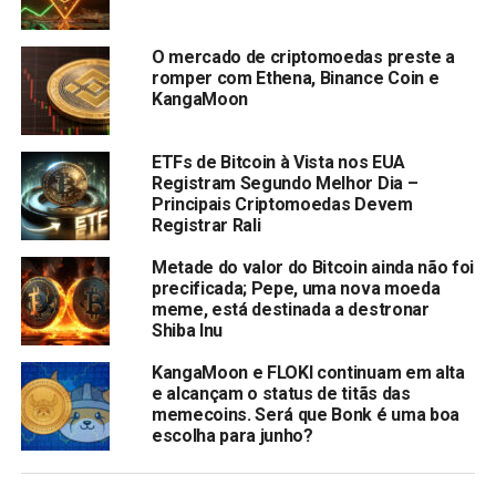
experimentado um aumento significativo de preço
recentemente.
O mercado de criptomoedas preste a
romper com Ethena, Binance Coin e
Enquanto isso, a pré-venda do
KangaMoon (KANG)
já
KangaMoon
está causando impacto à medida que mais investidores
se juntam ao projeto. Vamos explorar o KangaMoon e
entender por que os analistas o consideram uma das
ETFs de Bitcoin à Vista nos EUA
Registram Segundo Melhor Dia –
melhores criptomoedas para comprar agora
para ganhos
Principais Criptomoedas Devem
futuros massivos.
Registrar Rali
Pré-venda do KangaMoon (KANG) se aproximando de
Metade do valor do Bitcoin ainda não foi
$400 mil
precificada; Pepe, uma nova moeda
meme, está destinada a destronar
Shiba Inu
Com Dogecoin e Ethereum Classic parecendo
promissores, os investidores estão vendo o enorme
KangaMoon e FLOKI continuam em alta
potencial do KangaMoon e estão saindo em massa para
e alcançam o status de titãs das
memecoins. Será que Bonk é uma boa
acumular o token. Com a indústria de jogos NFT estimada
escolha para junho?
para ultrapassar US$ 200 bilhões em 2024, o KangaMoon
é uma das principais moedas meme com recursos P2E
prontos para dominar o mercado de vários bilhões de