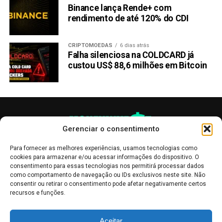
Binance lança Rende+ com
LEIA COM ATENÇÃO:
Este texto
não
constitui
rendimento de até 120% do CDI
aconselhamento de investimento
nem recomendação
de compra de qualquer criptomoeda
. O objetivo é
CRIPTOMOEDAS
6 dias atrás
manter os interessados em criptomoedas informados
Falha silenciosa na COLDCARD já
sobre os desenvolvimentos recentes.
custou US$ 88,6 milhões em Bitcoin
Compartilhar:
Copy
WhatsApp
Twitter
Facebook
Reddit
Email
Link
Gerenciar o consentimento
TÓPICOS RELACIONADOS:
KANGAMOON
Para fornecer as melhores experiências, usamos tecnologias como
PRÓXIMA:
cookies para armazenar e/ou acessar informações do dispositivo. O
Memecoins Explodem! Dogecoin e Shiba Inu
consentimento para essas tecnologias nos permitirá processar dados
disparam 30%
como comportamento de navegação ou IDs exclusivos neste site. Não
consentir ou retirar o consentimento pode afetar negativamente certos
NÃO PERCA:
recursos e funções.
5 melhores Memecoins para comprar antes da
aprovação do ETF Ethereum
As publicações no site Money Invest têm um caráter meramente
Aceitar