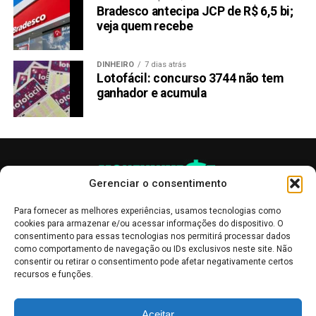
potencial de expansão significativa dentro da categoria de
Bradesco antecipa JCP de R$ 6,5 bi;
memecoins.
veja quem recebe
Considere explorar a pré-venda da Raboo agora para
DINHEIRO
7 dias atrás
capitalizar sobre este desenvolvimento notável no
Lotofácil: concurso 3744 não tem
mercado de criptomoedas.
ganhador e acumula
Telegram:
RabootokenPortal
Twitter:
Raboo_Official
LEIA COM ATENÇÃO:
Este texto
não
constitui
aconselhamento de investimento
nem recomendação
Gerenciar o consentimento
de compra de qualquer criptomoeda
. O objetivo é
Para fornecer as melhores experiências, usamos tecnologias como
manter os interessados em criptomoedas informados
cookies para armazenar e/ou acessar informações do dispositivo. O
sobre os desenvolvimentos recentes.
consentimento para essas tecnologias nos permitirá processar dados
como comportamento de navegação ou IDs exclusivos neste site. Não
consentir ou retirar o consentimento pode afetar negativamente certos
Compartilhar:
recursos e funções.
Copy
WhatsApp
Twitter
Facebook
Reddit
Email
As publicações no site Money Invest têm um caráter meramente
Aceitar