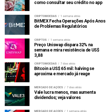
como consultar seu crédito no app
O sucesso da pré-venda e o otimismo em torno do projeto
Raboo posicionam o projeto para ganhar tração. Com mais
tração certamente vem mais sucesso no mercado de
CRIPTOMOEDAS
1 semana atrás
criptomoedas.
BitMEX Fecha Operações Após Anos
de Problemas Regulatórios
Conclusão
CRIPTOS
1 semana atrás
À medida que detentores de Cardano e Ripple buscam
Preço Uniswap dispara 32% na
novas oportunidades, Raboo se destaca com seu forte
semana e mira resistência de US$
desempenho na pré-venda e a promessa de memecoin
3,88
que integra IA e finanças sociais. Com a comunidade
CRIPTOMOEDAS
7 dias atrás
cripto em polvorosa sobre o potencial da Raboo, é claro
Bitcoin a US$ 65 mil: halving se
que esta nova memecoin pode ser uma das melhores
aproxima e mercado já reage
moedas para investidores que buscam retornos
significativos.
MERCADO DE AÇÕES
7 dias atrás
Vale lucra menos, mas aumenta
A pré-venda da Raboo está rapidamente atingindo sua
dividendos; veja valores
capacidade, espelhando um trem de oportunidades em
movimento. Raboo se distingue com atributos únicos e o
MERCADO DE AÇÕES
1 semana atrás