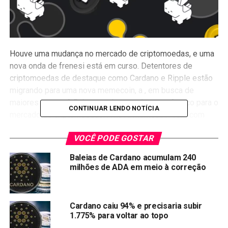
Houve uma mudança no mercado de criptomoedas, e uma
nova onda de frenesi está em curso. Detentores de
criptomoedas de destaque como Cardano e Ripple estão
migrando para uma nova memecoin, a , em busca de
maiores lucros. A Raboo está trazendo um ar fresco para o
CONTINUAR LENDO NOTÍCIA
mercado de criptomoedas. A nova memecoin vem com
recursos emocionantes, e os investidores podem
VOCÊ PODE GOSTAR
antecipar um aumento de preço de até 100 vezes com
este promissor recém-chegado.
Baleias de Cardano acumulam 240
milhões de ADA em meio à correção
Por que investidores de Cardano e Ripple estão
migrando para a Raboo?
Cardano caiu 94% e precisaria subir
De acordo com desenvolvimentos recentes nas notícias
1.775% para voltar ao topo
sobre criptomoedas, Cardano e Ripple podem estar em