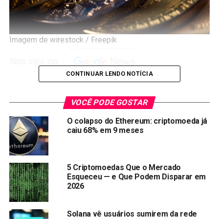
Imagem de wirestock / Freepik
CONTINUAR LENDO NOTÍCIA
O
Cryptos Day
voltou a mexer com o mercado de
VOCÊ PODE GOSTAR
criptoativos. Só nas últimas 24 horas, mais de US$ 4,1
trilhões circularam pelo setor. E claro, as gigantes do
O colapso do Ethereum: criptomoeda já
mercado não ficaram de fora: ETH, XRP e SOL dispararam.
caiu 68% em 9 meses
O
Ethereum
brilhou. A moeda foi negociada a
US$ 4.813
,
o que representa um salto de mais de
13%
no dia,
5 Criptomoedas Que o Mercado
segundo dados da CoinGecko.
Esqueceu — e Que Podem Disparar em
2026
Enquanto isso, o
XRP
, da Ripple, também pegou carona na
onda de valorização. A alta de cerca de
8%
na sexta-feira
Solana vê usuários sumirem da rede
pode ter relação com a parceria firmada com a
SBI