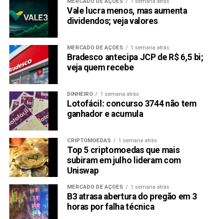
MERCADO DE AÇÕES
1 semana atrás
Vale lucra menos, mas aumenta
dividendos; veja valores
MERCADO DE AÇÕES
1 semana atrás
Bradesco antecipa JCP de R$ 6,5 bi;
veja quem recebe
DINHEIRO
1 semana atrás
Lotofácil: concurso 3744 não tem
ganhador e acumula
CRIPTOMOEDAS
1 semana atrás
Top 5 criptomoedas que mais
subiram em julho lideram com
Uniswap
MERCADO DE AÇÕES
1 semana atrás
B3 atrasa abertura do pregão em 3
horas por falha técnica