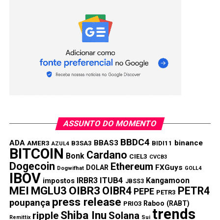
Link
TÓPICOS RELACIONADOS:
ETH
SOL
XRP
PRÓXIMA:
Gemini e Ripple lançam cartão de crédito XRP com
até 4% de cashback
NÃO PERCA:
3 Altcoins para ficar de olho na última semana de
agosto de 2025
ASSUNTO DO MOMENTO
BBDC4
ADA
BBAS3
binance
AMER3
B3SA3
BIDI11
AZUL4
BITCOIN
Cardano
Bonk
CIEL3
CVCB3
Dogecoin
Ethereum
FXGuys
DOLAR
Dogwifhat
GOLL4
IBOV
IRBR3
ITUB4
Kangamoon
impostos
JBSS3
MEI
MGLU3
OIBR3
OIBR4
PETR4
PEPE
PETR3
press release
poupança
Raboo (RABT)
PRIO3
trends
Shiba Inu
ripple
Solana
Remittix
Sui