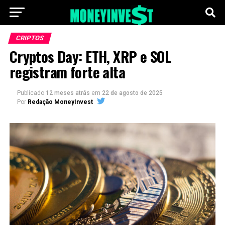
CRIPTOS
Cryptos Day: ETH, XRP e SOL
registram forte alta
Publicado
12 meses atrás
em
22 de agosto de 2025
Por
Redação MoneyInvest