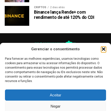
CRIPTOS
2 dias atrás
Binance lança Rende+ com
rendimento de até 120% do CDI
Gerenciar o consentimento
Para fornecer as melhores experiências, usamos tecnologias como
cookies para armazenar e/ou acessar informações do dispositivo. O
consentimento para essas tecnologias nos permitirá processar dados
como comportamento de navegação ou IDs exclusivos neste site. Não
consentir ou retirar o consentimento pode afetar negativamente certos
recursos e funções.
As publicações no site Money Invest têm um caráter meramente
Aceitar
informativo, servindo como boletins de divulgação, e não devem ser
interpretadas como recomendações de investimento.
Leia mais
Negar
Mercado de Criptomoedas,
Bolsa de Valores
.
Money Invest
: O futuro