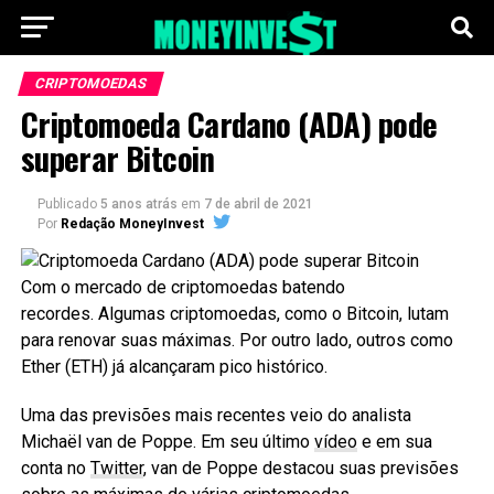
CRIPTOMOEDAS
Criptomoeda Cardano (ADA) pode
superar Bitcoin
Publicado
5 anos atrás
em
7 de abril de 2021
Por
Redação MoneyInvest
Com o mercado de criptomoedas batendo
recordes. Algumas criptomoedas, como o Bitcoin, lutam
para renovar suas máximas. Por outro lado, outros como
Ether (ETH) já alcançaram pico histórico.
Uma das previsões mais recentes veio do analista
Michaël van de Poppe. Em seu último
vídeo
e em sua
conta no
Twitter
, van de Poppe destacou suas previsões