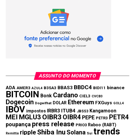
ASSUNTO DO MOMENTO
BBDC4
ADA
BBAS3
binance
AMER3
B3SA3
BIDI11
AZUL4
BITCOIN
Cardano
Bonk
CIEL3
CVCB3
Dogecoin
Ethereum
FXGuys
DOLAR
Dogwifhat
GOLL4
IBOV
IRBR3
ITUB4
Kangamoon
impostos
JBSS3
MEI
MGLU3
OIBR3
OIBR4
PETR4
PEPE
PETR3
press release
poupança
Raboo (RABT)
PRIO3
trends
Shiba Inu
ripple
Solana
Remittix
Sui