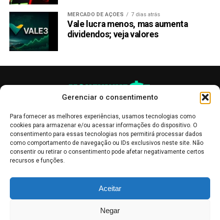
MERCADO DE AÇÕES
7 dias atrás
Vale lucra menos, mas aumenta
dividendos; veja valores
Gerenciar o consentimento
Para fornecer as melhores experiências, usamos tecnologias como
cookies para armazenar e/ou acessar informações do dispositivo. O
consentimento para essas tecnologias nos permitirá processar dados
como comportamento de navegação ou IDs exclusivos neste site. Não
consentir ou retirar o consentimento pode afetar negativamente certos
recursos e funções.
As publicações no site Money Invest têm um caráter meramente
Aceitar
informativo, servindo como boletins de divulgação, e não devem ser
interpretadas como recomendações de investimento.
Leia mais
Negar
Mercado de Criptomoedas,
Bolsa de Valores
.
Money Invest
: O futuro