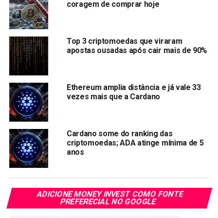
coragem de comprar hoje
Link
TÓPICOS RELACIONADOS:
ADA
CARDANO
Top 3 criptomoedas que viraram
PRÓXIMA:
apostas ousadas após cair mais de 90%
Chiliz, empresa de Blockchain para esportes, vai
investir US$ 50 milhões na expansão nos EUA
NÃO PERCA:
Criptomoeda Ripple (XRP) dispara em meio a nova
Ethereum amplia distância e já vale 33
vezes mais que a Cardano
virada no processo da SEC
Cardano some do ranking das
criptomoedas; ADA atinge mínima de 5
anos
ADICIONE MONEY INVEST COMO FONTE
PREFERECIAL NO GOOGLE