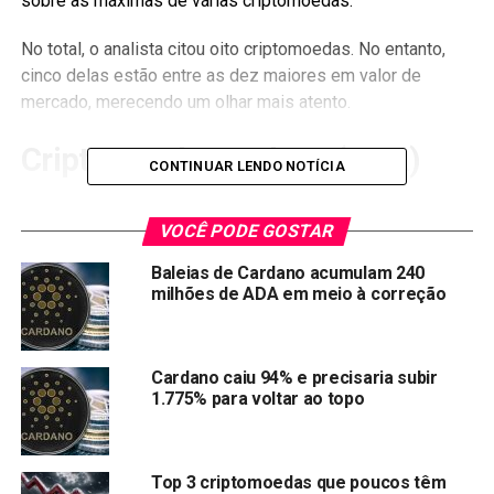
sobre as máximas de várias criptomoedas.
No total, o analista citou oito criptomoedas. No entanto,
cinco delas estão entre as dez maiores em valor de
mercado, merecendo um olhar mais atento.
C
riptomoeda Cardano (ADA)
CONTINUAR LENDO NOTÍCIA
A principal aposta do analista é na
Criptomoeda Cardano
VOCÊ PODE GOSTAR
(ADA)
. Para ele, a criptomoeda pode atingir marca de
1.600% de valorização ainda em 2021.
Baleias de Cardano acumulam 240
milhões de ADA em meio à correção
Para ele,
ADA pode chegar a um valor entre US$ 10 e
US$ 20 no máximo
. Cardano está sendo negociado a US$
1,26, com um volume de negociação das últimas 24 horas
Cardano caiu 94% e precisaria subir
de US$ 5.859.021.656.
1.775% para voltar ao topo
Compartilhar:
Copy
WhatsApp
Twitter
Facebook
Reddit
Email
Top 3 criptomoedas que poucos têm