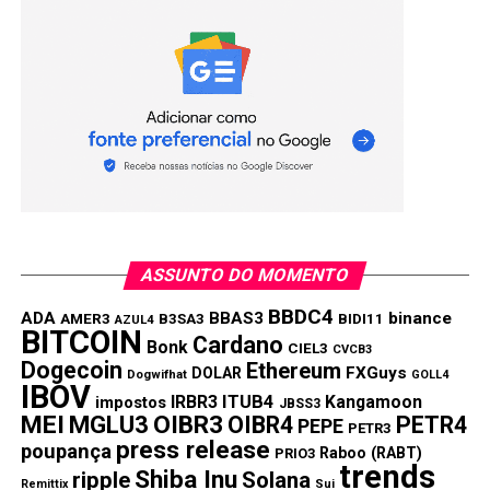
ASSUNTO DO MOMENTO
BBDC4
ADA
BBAS3
binance
AMER3
B3SA3
BIDI11
AZUL4
BITCOIN
Cardano
Bonk
CIEL3
CVCB3
Dogecoin
Ethereum
FXGuys
DOLAR
Dogwifhat
GOLL4
IBOV
IRBR3
ITUB4
Kangamoon
impostos
JBSS3
MEI
MGLU3
OIBR3
OIBR4
PETR4
PEPE
PETR3
press release
poupança
Raboo (RABT)
PRIO3
trends
Shiba Inu
ripple
Solana
Remittix
Sui