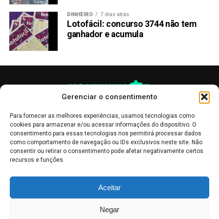
DINHEIRO
7 dias atrás
Lotofácil: concurso 3744 não tem
ganhador e acumula
Gerenciar o consentimento
Para fornecer as melhores experiências, usamos tecnologias como
cookies para armazenar e/ou acessar informações do dispositivo. O
consentimento para essas tecnologias nos permitirá processar dados
como comportamento de navegação ou IDs exclusivos neste site. Não
consentir ou retirar o consentimento pode afetar negativamente certos
recursos e funções.
As publicações no site Money Invest têm um caráter meramente
Aceitar
informativo, servindo como boletins de divulgação, e não devem ser
interpretadas como recomendações de investimento.
Leia mais
Negar
Mercado de Criptomoedas,
Bolsa de Valores
.
Money Invest
: O futuro