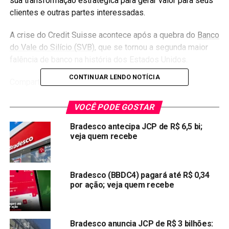
sua transformação estratégica para gerar valor para seus
clientes e outras partes interessadas.
A crise do Credit Suisse acontece após a quebra do
Banco
do Vale do Silício (SVB
), que se tornou a segunda maior
falência de banco na história dos Estados Unidos.
CONTINUAR LENDO NOTÍCIA
Compartilhar:
Copy
WhatsApp
Twitter
Facebook
Reddit
Email
VOCÊ PODE GOSTAR
Link
Bradesco antecipa JCP de R$ 6,5 bi;
TÓPICOS RELACIONADOS:
BBDC4
TRENDS
veja quem recebe
PRÓXIMA:
Caixa paga novo Bolsa Família a beneficiários com
NIS de final 3
Bradesco (BBDC4) pagará até R$ 0,34
por ação; veja quem recebe
NÃO PERCA:
Argentina supera 100% de inflação pela primeira vez
desde 1991
Bradesco anuncia JCP de R$ 3 bilhões: