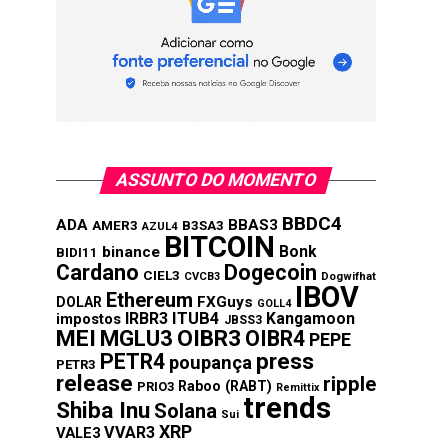
ASSUNTO DO MOMENTO
BBDC4
ADA
BBAS3
AMER3
B3SA3
AZUL4
BITCOIN
Bonk
binance
BIDI11
Cardano
Dogecoin
CIEL3
CVCB3
Dogwifhat
IBOV
Ethereum
FXGuys
DOLAR
GOLL4
IRBR3
ITUB4
Kangamoon
impostos
JBSS3
MEI
MGLU3
OIBR3
OIBR4
PEPE
press
PETR4
poupança
PETR3
release
ripple
Raboo (RABT)
PRIO3
Remittix
trends
Shiba Inu
Solana
Sui
XRP
VVAR3
VALE3