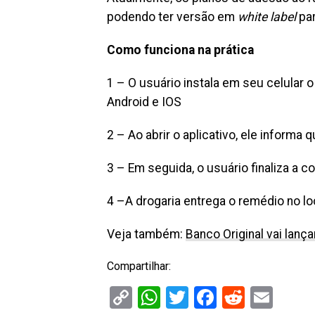
podendo ter versão em
white label
par
Como funciona na prática
1 – O usuário instala em seu celular o
Android e IOS
2 – Ao abrir o aplicativo, ele inform
3 – Em seguida, o usuário finaliza a 
4 –A drogaria entrega o remédio no loc
Veja também:
Banco Original vai lan
Compartilhar:
Copy
WhatsApp
Twitter
Facebook
Reddit
Ema