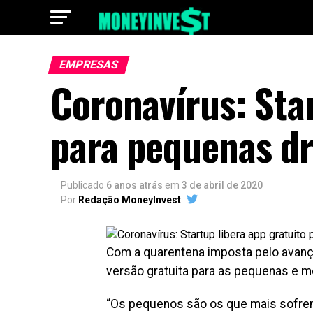
EMPRESAS
Coronavírus: Star
para pequenas dr
Publicado
6 anos atrás
em
3 de abril de 2020
Por
Redação MoneyInvest
Com a quarentena imposta pelo avan
versão gratuita para as pequenas e m
“Os pequenos são os que mais sofrem,