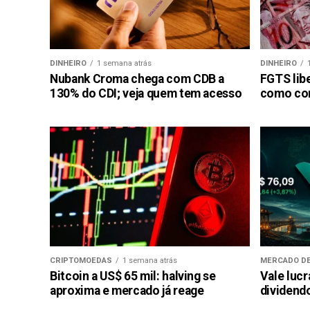
DINHEIRO
1 semana atrás
DINHEIRO
Nubank Croma chega com CDB a
FGTS libe
130% do CDI; veja quem tem acesso
como con
CRIPTOMOEDAS
1 semana atrás
MERCADO DE
Bitcoin a US$ 65 mil: halving se
Vale luc
aproxima e mercado já reage
dividendo