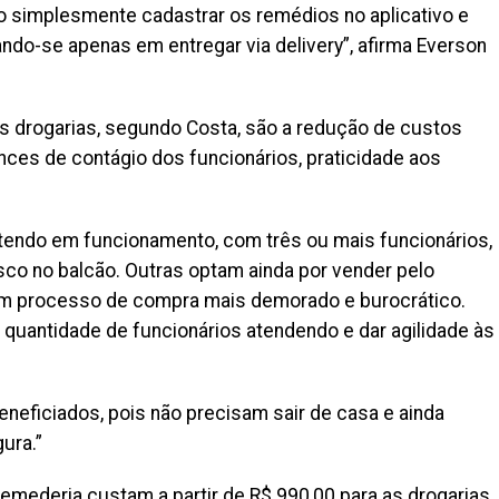
o simplesmente cadastrar os remédios no aplicativo e
do-se apenas em entregar via delivery”, afirma Everson
as drogarias, segundo Costa, são a redução de custos
ces de contágio dos funcionários, praticidade aos
tendo em funcionamento, com três ou mais funcionários,
co no balcão. Outras optam ainda por vender pelo
 um processo de compra mais demorado e burocrático.
a quantidade de funcionários atendendo e dar agilidade às
neficiados, pois não precisam sair de casa e ainda
ura.”
emederia custam a partir de R$ 990,00 para as drogarias,