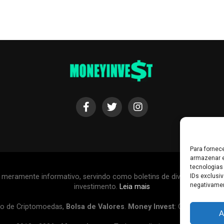
Para fornec
armazenar e
tecnologias
r meramente informativo, servindo como boletins de divulgação, e
IDs exclusiv
negativamen
investimento.
Leia mais
o de Criptomoedas,
Bolsa de Valores
.
Money Invest
: O futuro do
d
A