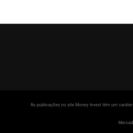
As publicações no site Money Invest têm um caráte
Mercad