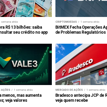
1 semana atrás
CRIPTOMOEDAS
1 semana atrás
ra R$ 13 bilhões: saiba
BitMEX Fecha Operações A
sultar seu crédito no app
de Problemas Regulatórios
 AÇÕES
1 semana atrás
MERCADO DE AÇÕES
1 semana atrás
ra menos, mas aumenta
Bradesco antecipa JCP de R$
s; veja valores
veja quem recebe