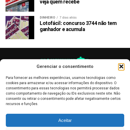
veja quem recebe
DINHEIRO
7 dias atrás
Lotofácil: concurso 3744 não tem
ganhador e acumula
Gerenciar o consentimento
Para fornecer as melhores experiências, usamos tecnologias como
cookies para armazenar e/ou acessar informações do dispositivo. O
consentimento para essas tecnologias nos permitirá processar dados
como comportamento de navegação ou IDs exclusivos neste site. Não
consentir ou retirar o consentimento pode afetar negativamente certos
recursos e funções.
As publicações no site Money Invest têm um caráter meramente
Aceitar
informativo, servindo como boletins de divulgação, e não devem ser
interpretadas como recomendações de investimento.
Leia mais