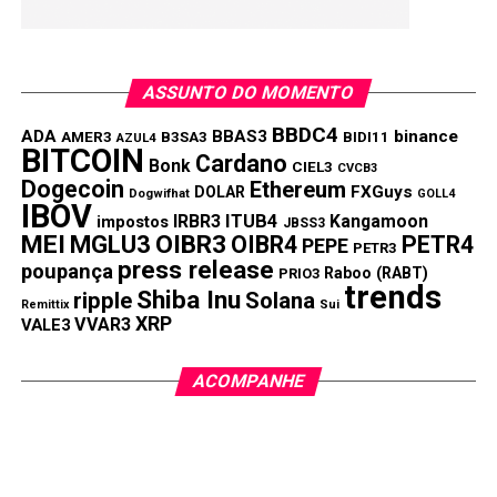
ASSUNTO DO MOMENTO
BBDC4
ADA
BBAS3
binance
AMER3
B3SA3
BIDI11
AZUL4
BITCOIN
Cardano
Bonk
CIEL3
CVCB3
Dogecoin
Ethereum
FXGuys
DOLAR
Dogwifhat
GOLL4
IBOV
IRBR3
ITUB4
Kangamoon
impostos
JBSS3
MEI
MGLU3
OIBR3
OIBR4
PETR4
PEPE
PETR3
press release
poupança
Raboo (RABT)
PRIO3
trends
Shiba Inu
ripple
Solana
Remittix
Sui
XRP
VVAR3
VALE3
ACOMPANHE