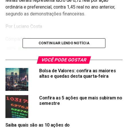
Minas Gerais representa lucro de 0,72 real por ação
ordinária e preferencial, contra 1,45 real no ano anterior,
segundo as demonstrações financeiras.
Por Luciano Costa
Compartilhar:
CONTINUAR LENDO NOTÍCIA
Copy
WhatsApp
Twitter
Facebook
Reddit
Email
Link
VOCÊ PODE GOSTAR
TÓPICOS RELACIONADOS:
CMIG4
Bolsa de Valores: confira as maiores
altas e quedas desta quarta-feira
PRÓXIMA:
Benefícios que podem ser perdidos ao abrir MEI!
NÃO PERCA:
Confira as 5 ações que mais subiram no
Totvs faz proposta para combinação de negócios
semestre
com Linx
Saiba quais são as 10 ações do