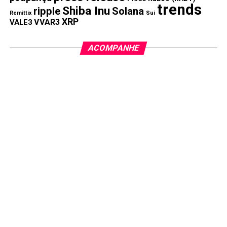
trends
Shiba Inu
ripple
Solana
Remittix
Sui
XRP
VVAR3
VALE3
ACOMPANHE