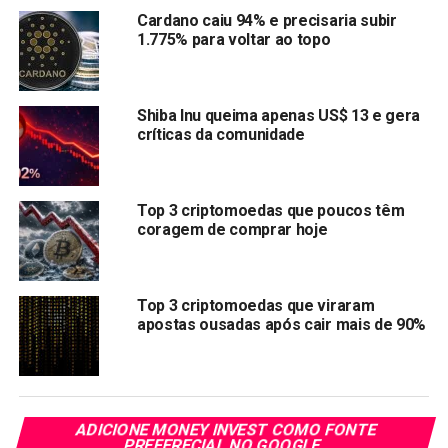
baleia comprou 715,9 bilhões de SHIB em no último dia 5
Cardano caiu 94% e precisaria subir
de junho.
1.775% para voltar ao topo
Já a JasmyCoin também tem notado acumulação de
baleias. Por ser um token ERC-20 baseado em Ethereum,
Shiba Inu queima apenas US$ 13 e gera
que enfatiza fortemente recursos de privacidade e
críticas da comunidade
segurança de dados, grandes baleias acreditam nesta
cripto para preservar suas identidades.
Top 3 criptomoedas que poucos têm
De
acordo
com a análise mais recente da Santiment, o
coragem de comprar hoje
aumento nas grandes transações indica um interesse
crescente por parte dos grandes investidores, o que está
contribuindo para a tendência de alta nos preços dessas
Top 3 criptomoedas que viraram
criptomoedas.
apostas ousadas após cair mais de 90%
Compartilhar:
Copy
WhatsApp
Twitter
Facebook
Reddit
Email
Link
ADICIONE MONEY INVEST COMO FONTE
PREFERECIAL NO GOOGLE