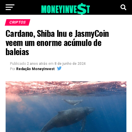
CRIPTOS
Cardano, Shiba Inu e JasmyCoin
veem um enorme acúmulo de
baleias
Publicado
2 anos atrás
em
8 de junho de 2024
Por
Redação MoneyInvest