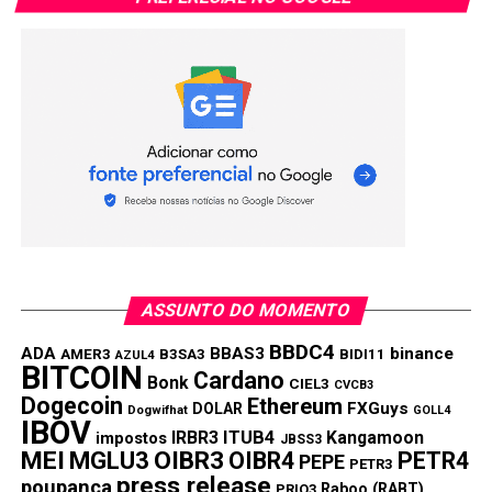
TÓPICOS RELACIONADOS:
CARDANO
JASMYCOIN
SHIBA INU
PRÓXIMA:
DTX Exchange (DTX) esgota o estágio dois quatro
meses antes do previsto; listagem na CEX Exchange
está próxima
NÃO PERCA:
O mercado de criptomoedas preste a romper com
Ethena, Binance Coin e KangaMoon
ASSUNTO DO MOMENTO
BBDC4
ADA
BBAS3
binance
AMER3
B3SA3
BIDI11
AZUL4
BITCOIN
Cardano
Bonk
CIEL3
CVCB3
Dogecoin
Ethereum
FXGuys
DOLAR
Dogwifhat
GOLL4
IBOV
IRBR3
ITUB4
Kangamoon
impostos
JBSS3
MEI
MGLU3
OIBR3
OIBR4
PETR4
PEPE
PETR3
press release
poupança
Raboo (RABT)
PRIO3