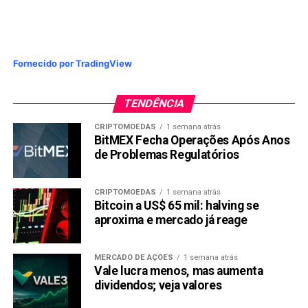
Lotogol: de R$ 1,00 para R$ 1,50.
Compartilhar:
Fornecido por TradingView
Copy
WhatsApp
Twitter
Facebook
Reddit
Email
Link
TENDÊNCIA
TÓPICOS RELACIONADOS:
CRIPTOMOEDAS
1 semana atrás
BitMEX Fecha Operações Após Anos
PRÓXIMA:
de Problemas Regulatórios
Varejo em alta, Magazine luiza dispara e rompe a
máxima histórica
CRIPTOMOEDAS
1 semana atrás
NÃO PERCA:
Bitcoin a US$ 65 mil: halving se
Banco Pan quer triplicar sua carteira e se tornar um
aproxima e mercado já reage
banco completo
MERCADO DE AÇÕES
1 semana atrás
Vale lucra menos, mas aumenta
dividendos; veja valores