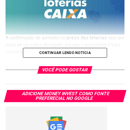
A confirmação de aumento no
preço das loterias
veio por
meio de um vídeo divulgado, em que o presidente Pedro
Guimarães falou sobre o assunto.
CONTINUAR LENDO NOTÍCIA
VOCÊ PODE GOSTAR
ADICIONE MONEY INVEST COMO FONTE
PREFERECIAL NO GOOGLE