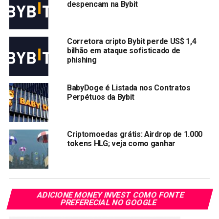
despencam na Bybit
um conflito relacionado aos procedimentos de prevenção
à lavagem de dinheiro da exchange.
Corretora cripto Bybit perde US$ 1,4
A Bybit está
proibida
de intermediar valores mobiliários no
bilhão em ataque sofisticado de
Brasil. A CVM alegou, na época, que a exchange buscava
phishing
captar recursos como intermediária de valores mobiliários
sem a devida autorização.
BabyDoge é Listada nos Contratos
Perpétuos da Bybit
Compartilhar:
Copy
WhatsApp
Twitter
Facebook
Reddit
Email
Criptomoedas grátis: Airdrop de 1.000
tokens HLG; veja como ganhar
Link
TÓPICOS RELACIONADOS:
BYBIT
PRÓXIMA:
Solana a US$ 1.000? O que impulsiona essa
ADICIONE MONEY INVEST COMO FONTE
criptomoeda para o topo?
PREFERECIAL NO GOOGLE
NÃO PERCA: