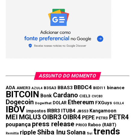
Ripple sobe durante a conferência Bitcoin; Algotech
e Litecoin prontos para rali
ASSUNTO DO MOMENTO
BBDC4
ADA
BBAS3
binance
AMER3
B3SA3
BIDI11
AZUL4
BITCOIN
Cardano
Bonk
CIEL3
CVCB3
Dogecoin
Ethereum
FXGuys
DOLAR
Dogwifhat
GOLL4
IBOV
IRBR3
ITUB4
Kangamoon
impostos
JBSS3
MEI
MGLU3
OIBR3
OIBR4
PETR4
PEPE
PETR3
press release
poupança
Raboo (RABT)
PRIO3
trends
Shiba Inu
ripple
Solana
Remittix
Sui