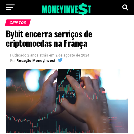
CRIPTOS
Bybit encerra serviços de
criptomoedas na França
Publicado
2 anos atrás
em
2 de agosto de 2024
Por
Redação MoneyInvest