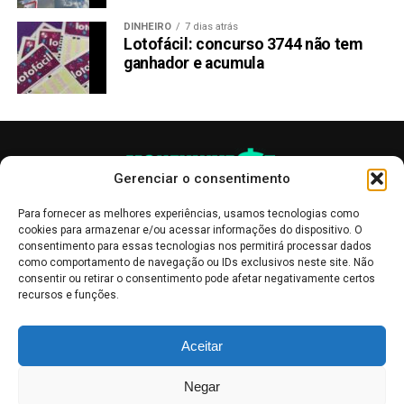
DINHEIRO
7 dias atrás
Lotofácil: concurso 3744 não tem
ganhador e acumula
Gerenciar o consentimento
Para fornecer as melhores experiências, usamos tecnologias como
cookies para armazenar e/ou acessar informações do dispositivo. O
consentimento para essas tecnologias nos permitirá processar dados
como comportamento de navegação ou IDs exclusivos neste site. Não
consentir ou retirar o consentimento pode afetar negativamente certos
recursos e funções.
As publicações no site Money Invest têm um caráter meramente
Aceitar
informativo, servindo como boletins de divulgação, e não devem ser
interpretadas como recomendações de investimento.
Leia mais
Negar
Mercado de Criptomoedas,
Bolsa de Valores
.
Money Invest
: O futuro