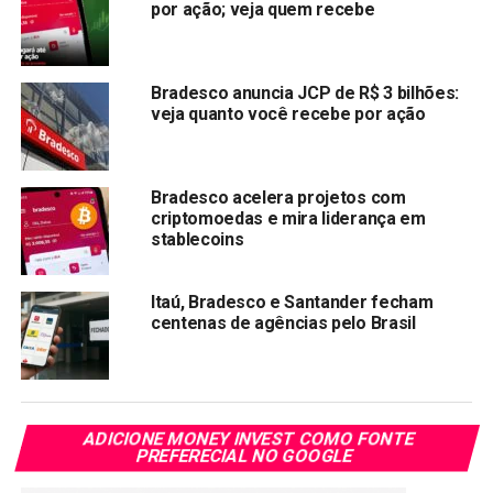
por ação; veja quem recebe
Compartilhar:
Copy
WhatsApp
Twitter
Facebook
Reddit
Email
Link
Bradesco anuncia JCP de R$ 3 bilhões:
veja quanto você recebe por ação
TÓPICOS RELACIONADOS:
BBDC4
PRÓXIMA:
Hypera (HYPE3) tem lucro 18% maior no 2° trimestre
Bradesco acelera projetos com
criptomoedas e mira liderança em
NÃO PERCA:
stablecoins
Quem paga mais: Rede móvel da Oi vira grande
disputa
Itaú, Bradesco e Santander fecham
centenas de agências pelo Brasil
ADICIONE MONEY INVEST COMO FONTE
PREFERECIAL NO GOOGLE