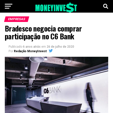
EMPRESAS
Bradesco negocia comprar
participação no C6 Bank
Publicado
6 anos atrás
em
26 de julho de 2020
Por
Redação MoneyInvest