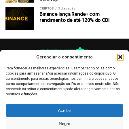
CRIPTOS
3 dias atrás
Binance lança Rende+ com
rendimento de até 120% do CDI
Gerenciar o consentimento
Para fornecer as melhores experiências, usamos tecnologias como
cookies para armazenar e/ou acessar informações do dispositivo. O
consentimento para essas tecnologias nos permitirá processar dados
como comportamento de navegação ou IDs exclusivos neste site. Não
consentir ou retirar o consentimento pode afetar negativamente certos
recursos e funções.
As publicações no site Money Invest têm um caráter meramente
Aceitar
informativo, servindo como boletins de divulgação, e não devem ser
interpretadas como recomendações de investimento.
Leia mais
Negar
Mercado de Criptomoedas,
Bolsa de Valores
.
Money Invest
: O futuro