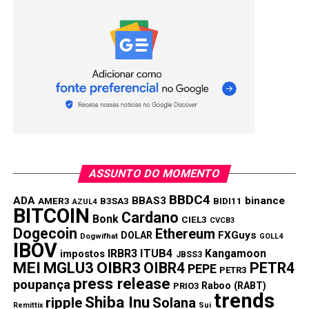
ASSUNTO DO MOMENTO
BBDC4
ADA
BBAS3
binance
AMER3
B3SA3
BIDI11
AZUL4
BITCOIN
Cardano
Bonk
CIEL3
CVCB3
Dogecoin
Ethereum
FXGuys
DOLAR
Dogwifhat
GOLL4
IBOV
IRBR3
ITUB4
Kangamoon
impostos
JBSS3
MEI
MGLU3
OIBR3
OIBR4
PETR4
PEPE
PETR3
press release
poupança
Raboo (RABT)
PRIO3
trends
Shiba Inu
ripple
Solana
Remittix
Sui