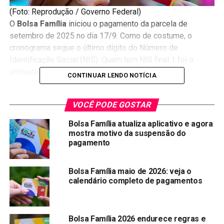
(Foto: Reprodução / Governo Federal)
O
Bolsa Família
iniciou o pagamento da parcela de
setembro de 2025 no dia 17/9. Como de costume, o
cronograma segue o último dígito do Número de
Identificação Social (NIS). Quem tem NIS final 1 foi o
primeiro grupo contemplado.
CONTINUAR LENDO NOTÍCIA
Vale lembrar que, em situações emergenciais, como
VOCÊ PODE GOSTAR
estado de calamidade pública, o governo pode autorizar o
repasse antecipado e unificado. Nesses casos, a lista de
Bolsa Família atualiza aplicativo e agora
cidades beneficiadas aparece no portal oficial
GOV.BR
.
mostra motivo da suspensão do
pagamento
Consulta simplificada pelo
Bolsa Família maio de 2026: veja o
aplicativo
calendário completo de pagamentos
Para verificar o saldo atualizado, o app Bolsa Família é a
ferramenta mais prática. Disponível para Android e iOS, ele
Bolsa Família 2026 endurece regras e
mostra os valores da parcela e datas de recebimento. Já o