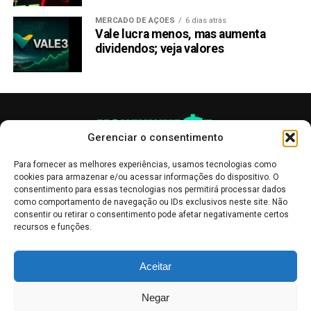
MERCADO DE AÇÕES
6 dias atrás
Vale lucra menos, mas aumenta
dividendos; veja valores
Gerenciar o consentimento
Para fornecer as melhores experiências, usamos tecnologias como
cookies para armazenar e/ou acessar informações do dispositivo. O
consentimento para essas tecnologias nos permitirá processar dados
como comportamento de navegação ou IDs exclusivos neste site. Não
consentir ou retirar o consentimento pode afetar negativamente certos
recursos e funções.
As publicações no site Money Invest têm um caráter meramente
Aceitar
informativo, servindo como boletins de divulgação, e não devem ser
interpretadas como recomendações de investimento.
Leia mais
Negar
Mercado de Criptomoedas,
Bolsa de Valores
.
Money Invest
: O futuro