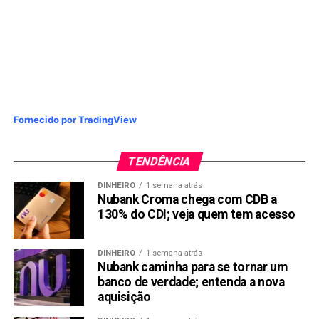
para que os beneficiários fiquem atentos às informações
oficiais. Golpes digitais e falsas promessas de
antecipação continuam circulando, principalmente em
aplicativos de mensagens.
Compartilhar:
Copy
WhatsApp
Twitter
Facebook
Reddit
Email
Fornecido por TradingView
Link
TENDÊNCIA
TÓPICOS RELACIONADOS:
BOLSA FAMILIA
TRENDS
DINHEIRO
1 semana atrás
PRÓXIMA:
Nubank Croma chega com CDB a
Brasil rumo ao maior imposto do mundo; Haddad
130% do CDI; veja quem tem acesso
afirma: “ninguém paga R$ 0,01 a mais”
NÃO PERCA:
DINHEIRO
1 semana atrás
Governo Lula prepara sistema 150x maior que o Pix
Nubank caminha para se tornar um
para cobrar impostos
banco de verdade; entenda a nova
aquisição