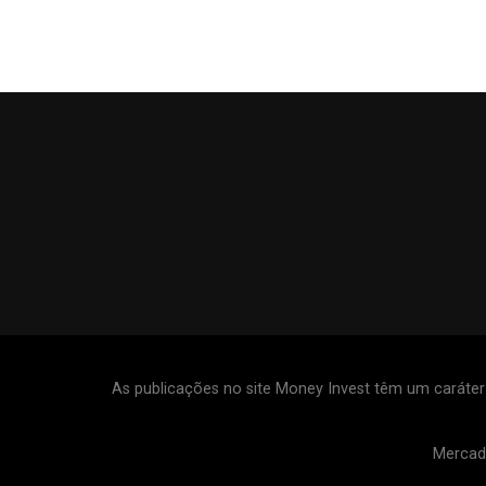
As publicações no site Money Invest têm um caráte
Mercad