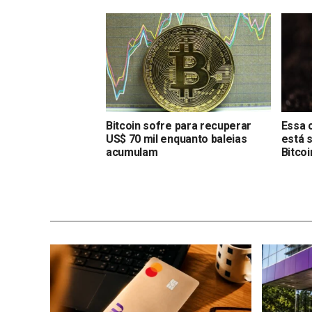
Bitcoin sofre para recuperar
Essa 
US$ 70 mil enquanto baleias
está 
acumulam
Bitcoi