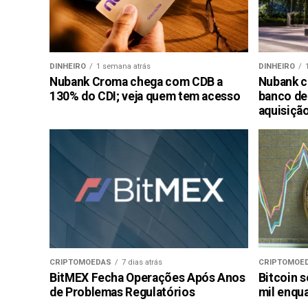
DINHEIRO
1 semana atrás
DINHEIRO
Nubank Croma chega com CDB a
Nubank c
130% do CDI; veja quem tem acesso
banco de
aquisiçã
CRIPTOMOEDAS
7 dias atrás
CRIPTOMOE
BitMEX Fecha Operações Após Anos
Bitcoin s
de Problemas Regulatórios
mil enqu