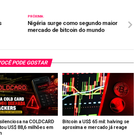
PRÓXIMA:
s
Nigéria surge como segundo maior
mercado de bitcoin do mundo
OCÊ PODE GOSTAR
 silenciosa na COLDCARD
Bitcoin a US$ 65 mil: halving se
stou US$ 88,6 milhões em
aproxima e mercado já reage
n