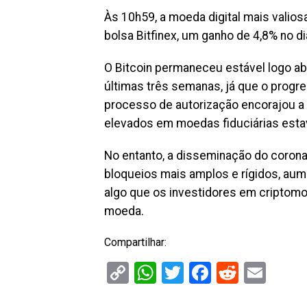
Às 10h59, a moeda digital mais valio
bolsa Bitfinex, um ganho de 4,8% no di
O Bitcoin permaneceu estável logo aba
últimas três semanas, já que o progre
processo de autorização encorajou a
elevados em moedas fiduciárias est
No entanto, a disseminação do corona
bloqueios mais amplos e rígidos, au
algo que os investidores em cripto
moeda.
Compartilhar:
Copy
WhatsApp
Twitter
Facebook
Reddit
Ema
Link