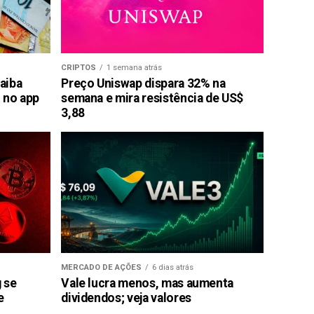
CRIPTOS
1 semana atrás
saiba
Preço Uniswap dispara 32% na
 no app
semana e mira resistência de US$
3,88
MERCADO DE AÇÕES
6 dias atrás
g se
Vale lucra menos, mas aumenta
e
dividendos; veja valores