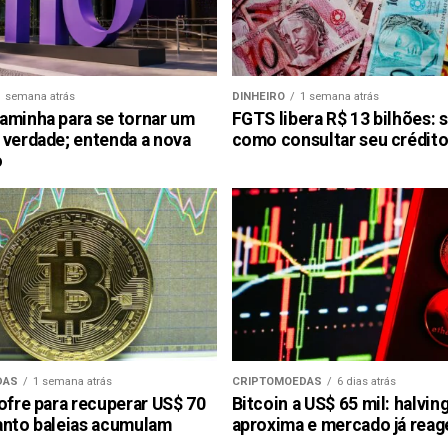
1 semana atrás
DINHEIRO
1 semana atrás
aminha para se tornar um
FGTS libera R$ 13 bilhões: 
 verdade; entenda a nova
como consultar seu crédito
o
DAS
1 semana atrás
CRIPTOMOEDAS
6 dias atrás
ofre para recuperar US$ 70
Bitcoin a US$ 65 mil: halvin
anto baleias acumulam
aproxima e mercado já reag