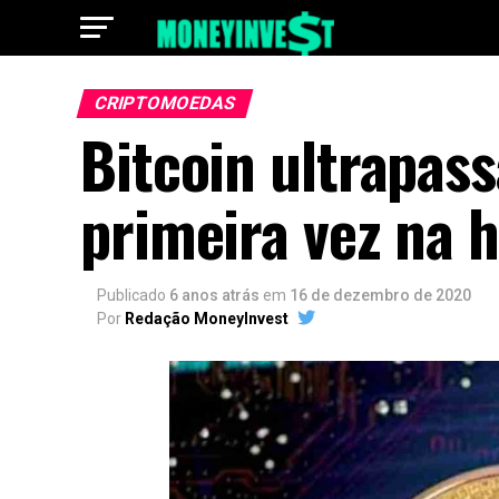
CRIPTOMOEDAS
Bitcoin ultrapass
primeira vez na h
Publicado
6 anos atrás
em
16 de dezembro de 2020
Por
Redação MoneyInvest