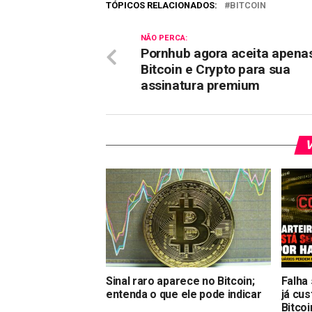
TÓPICOS RELACIONADOS:
BITCOIN
NÃO PERCA:
Pornhub agora aceita apena
Bitcoin e Crypto para sua
assinatura premium
V
Sinal raro aparece no Bitcoin;
Falha
entenda o que ele pode indicar
já cu
Bitcoi