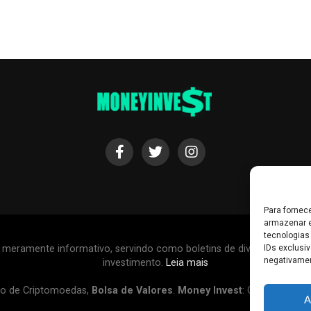
Para fornec
armazenar e
tecnologias
IDs exclusiv
r meramente informativo, servindo como boletins de divulgação, e
negativamen
investimento.
Leia mais
o de Criptomoedas,
Bolsa de Valores
.
Money Invest
: O futuro do
d
A