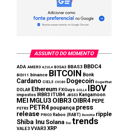
ASSUNTO DO MOMENTO
BBDC4
ADA
BBAS3
AMER3
B3SA3
AZUL4
BITCOIN
Bonk
binance
BIDI11
Cardano
Dogecoin
CIEL3
CVCB3
Dogwifhat
IBOV
Ethereum
FXGuys
DOLAR
GOLL4
IRBR3
ITUB4
Kangamoon
impostos
JBSS3
MEI
MGLU3
OIBR3
OIBR4
PEPE
press
PETR4
poupança
PETR3
release
ripple
Raboo (RABT)
PRIO3
Remittix
trends
Shiba Inu
Solana
Sui
XRP
VVAR3
VALE3