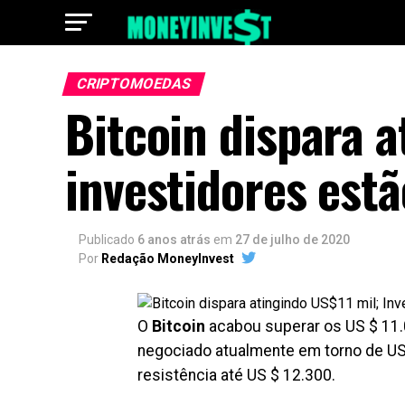
CRIPTOMOEDAS
Bitcoin dispara a
investidores est
Publicado
6 anos atrás
em
27 de julho de 2020
Por
Redação MoneyInvest
O
Bitcoin
acabou superar os US $ 11.0
negociado atualmente em torno de US
resistência até US $ 12.300.