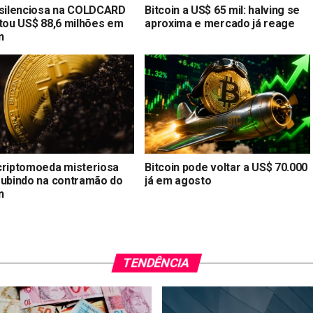
 silenciosa na COLDCARD
Bitcoin a US$ 65 mil: halving se
stou US$ 88,6 milhões em
aproxima e mercado já reage
n
criptomoeda misteriosa
Bitcoin pode voltar a US$ 70.000
subindo na contramão do
já em agosto
n
TENDÊNCIA