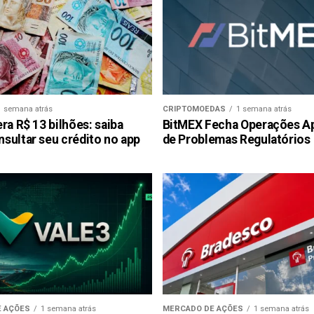
1 semana atrás
CRIPTOMOEDAS
1 semana atrás
ra R$ 13 bilhões: saiba
BitMEX Fecha Operações A
sultar seu crédito no app
de Problemas Regulatórios
 AÇÕES
1 semana atrás
MERCADO DE AÇÕES
1 semana atrás