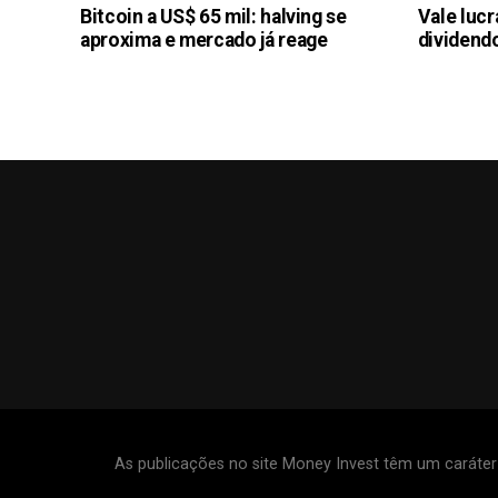
Bitcoin a US$ 65 mil: halving se
Vale luc
aproxima e mercado já reage
dividendo
As publicações no site Money Invest têm um caráte