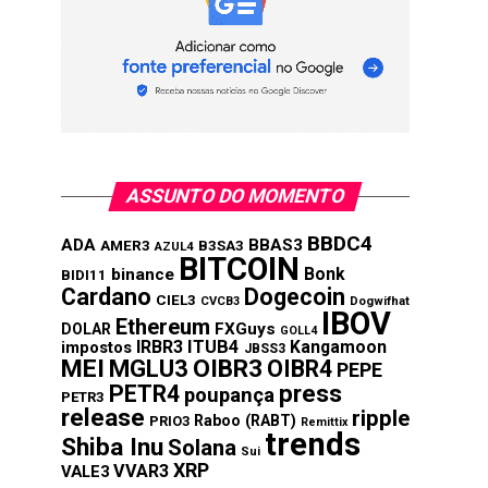
ASSUNTO DO MOMENTO
BBDC4
ADA
BBAS3
AMER3
B3SA3
AZUL4
BITCOIN
Bonk
binance
BIDI11
Cardano
Dogecoin
CIEL3
CVCB3
Dogwifhat
IBOV
Ethereum
FXGuys
DOLAR
GOLL4
IRBR3
ITUB4
Kangamoon
impostos
JBSS3
MEI
MGLU3
OIBR3
OIBR4
PEPE
press
PETR4
poupança
PETR3
release
ripple
Raboo (RABT)
PRIO3
Remittix
trends
Shiba Inu
Solana
Sui
XRP
VVAR3
VALE3