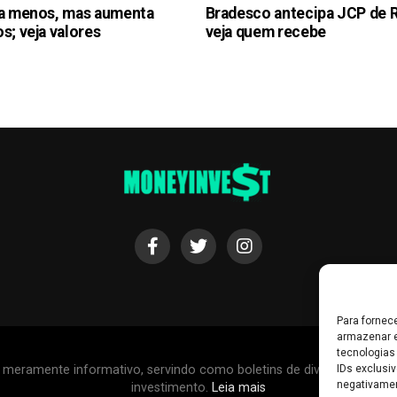
ra menos, mas aumenta
Bradesco antecipa JCP de R$
s; veja valores
veja quem recebe
Para fornec
armazenar e
tecnologias
r meramente informativo, servindo como boletins de divulgação, e
IDs exclusiv
negativamen
investimento.
Leia mais