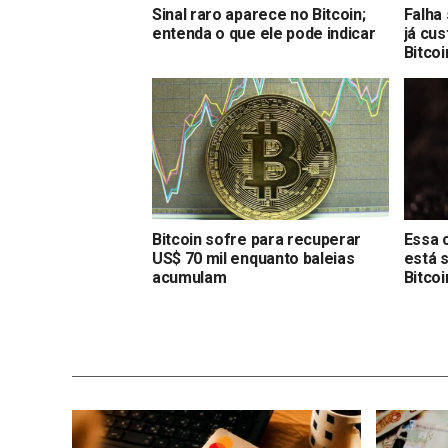
Sinal raro aparece no Bitcoin;
Falha
entenda o que ele pode indicar
já cu
Bitcoi
Bitcoin sofre para recuperar
Essa 
US$ 70 mil enquanto baleias
está 
acumulam
Bitcoi