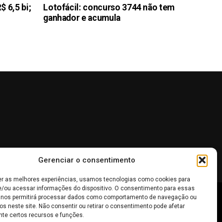
 6,5 bi;
Lotofácil: concurso 3744 não tem
ganhador e acumula
Gerenciar o consentimento
er as melhores experiências, usamos tecnologias como cookies para
/ou acessar informações do dispositivo. O consentimento para essas
 nos permitirá processar dados como comportamento de navegação ou
 não devem ser interpretadas como recomendações de
os neste site. Não consentir ou retirar o consentimento pode afetar
te certos recursos e funções.