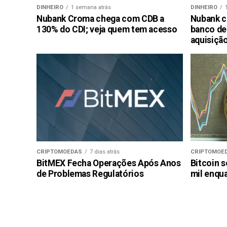
DINHEIRO
1 semana atrás
DINHEIRO
Nubank Croma chega com CDB a
Nubank c
130% do CDI; veja quem tem acesso
banco de
aquisiçã
CRIPTOMOEDAS
7 dias atrás
CRIPTOMOE
BitMEX Fecha Operações Após Anos
Bitcoin s
de Problemas Regulatórios
mil enqu