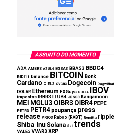
ASSUNTO DO MOMENTO
BBDC4
ADA
BBAS3
AMER3
B3SA3
AZUL4
BITCOIN
Bonk
binance
BIDI11
Cardano
Dogecoin
CIEL3
CVCB3
Dogwifhat
IBOV
Ethereum
FXGuys
DOLAR
GOLL4
IRBR3
ITUB4
Kangamoon
impostos
JBSS3
MEI
MGLU3
OIBR3
OIBR4
PEPE
press
PETR4
poupança
PETR3
release
ripple
Raboo (RABT)
PRIO3
Remittix
trends
Shiba Inu
Solana
Sui
XRP
VVAR3
VALE3