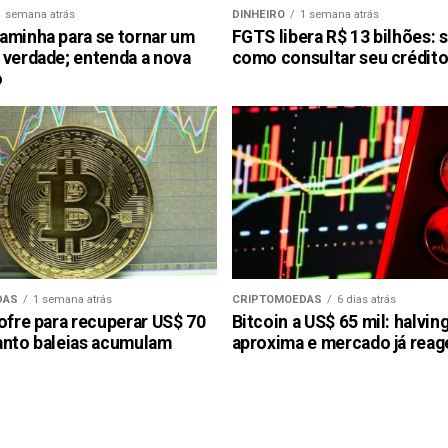
1 semana atrás
DINHEIRO
1 semana atrás
aminha para se tornar um
FGTS libera R$ 13 bilhões: 
 verdade; entenda a nova
como consultar seu crédito
o
DAS
1 semana atrás
CRIPTOMOEDAS
6 dias atrás
ofre para recuperar US$ 70
Bitcoin a US$ 65 mil: halvin
anto baleias acumulam
aproxima e mercado já reag