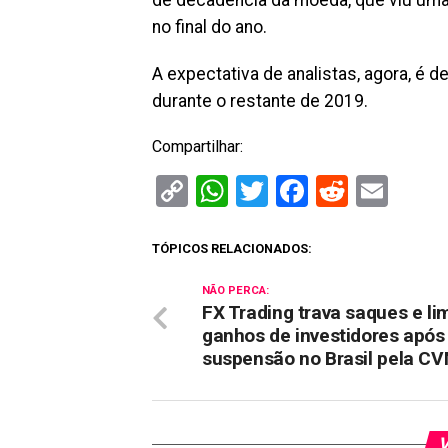
de decadência da moeda, que viu uma 
no final do ano.
A expectativa de analistas, agora, é 
durante o restante de 2019.
Compartilhar:
Copy
WhatsApp
Twitter
Facebook
Reddit
Ema
Link
TÓPICOS RELACIONADOS:
NÃO PERCA:
FX Trading trava saques e li
ganhos de investidores após
suspensão no Brasil pela C
V