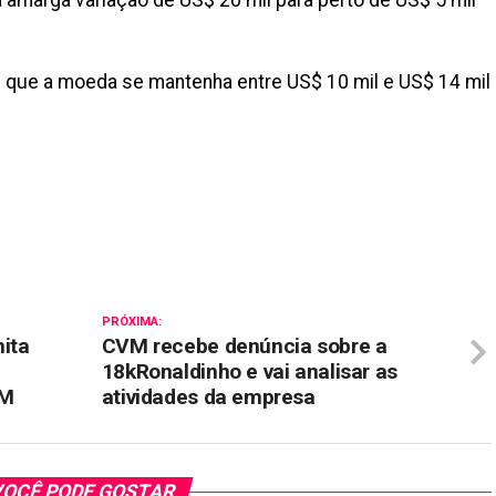
amarga variação de US$ 20 mil para perto de US$ 5 mil
de que a moeda se mantenha entre US$ 10 mil e US$ 14 mil
il
PRÓXIMA:
mita
CVM recebe denúncia sobre a
18kRonaldinho e vai analisar as
VM
atividades da empresa
OCÊ PODE GOSTAR