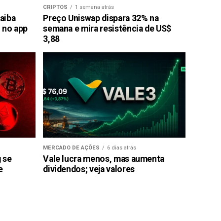
CRIPTOS
1 semana atrás
saiba
Preço Uniswap dispara 32% na
 no app
semana e mira resistência de US$
3,88
MERCADO DE AÇÕES
6 dias atrás
g se
Vale lucra menos, mas aumenta
e
dividendos; veja valores