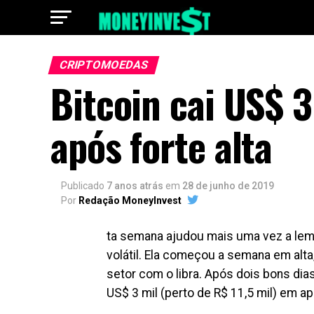
CRIPTOMOEDAS
Bitcoin cai US$ 
após forte alta
Publicado
7 anos atrás
em
28 de junho de 2019
Por
Redação MoneyInvest
ta semana ajudou mais uma vez a lem
volátil. Ela começou a semana em alt
setor com o libra. Após dois bons di
US$ 3 mil (perto de R$ 11,5 mil) em a