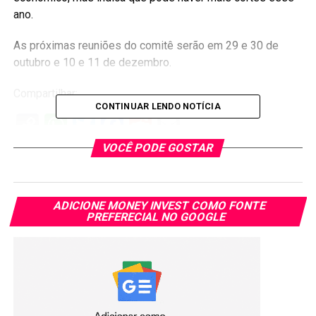
ano.
As próximas reuniões do comitê serão em 29 e 30 de
outubro e 10 e 11 de dezembro.
Compartilhar:
CONTINUAR LENDO NOTÍCIA
Copy
WhatsApp
Twitter
Facebook
Reddit
Email
Link
VOCÊ PODE GOSTAR
TÓPICOS RELACIONADOS:
PRÓXIMA:
Metade dos Brasileiros vivem com menos de 500
ADICIONE MONEY INVEST COMO FONTE
reais mensais
PREFERECIAL NO GOOGLE
NÃO PERCA:
Fed corta a taxa de juros para 0,25 pela segunda vez
no ano