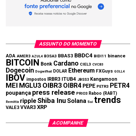
ASSUNTO DO MOMENTO
BBDC4
ADA
BBAS3
binance
AMER3
B3SA3
BIDI11
AZUL4
BITCOIN
Cardano
Bonk
CIEL3
CVCB3
Dogecoin
Ethereum
FXGuys
DOLAR
Dogwifhat
GOLL4
IBOV
IRBR3
ITUB4
Kangamoon
impostos
JBSS3
MEI
MGLU3
OIBR3
OIBR4
PETR4
PEPE
PETR3
press release
poupança
Raboo (RABT)
PRIO3
trends
Shiba Inu
ripple
Solana
Remittix
Sui
XRP
VVAR3
VALE3
ACOMPANHE