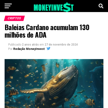
CRIPTOS
Baleias Cardano acumulam 130
milhões de ADA
Publicado
2 anos atrás
em
27 de novembro de 2024
Por
Redação MoneyInvest