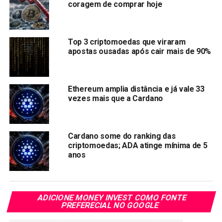
coragem de comprar hoje
mercado e reforçando as percepções de força dentro do
mercado Cardano.
Top 3 criptomoedas que viraram
Desde o início de novembro, o
preço do ADA aumentou
apostas ousadas após cair mais de 90%
em 195%
, alcançando níveis não vistos desde 2022. Se a
substancial compra por grandes investidores reflete um
sentimento otimista predominante, as projeções de
Ethereum amplia distância e já vale 33
Fibonacci sugerem que o preço do ADA pode subir para
vezes mais que a Cardano
$2,453 ou até mais, podendo chegar a $8,30. O anterior
recorde histórico do ADA é de $3,10.
Cardano some do ranking das
O preço de ADA no momento em que escrevemos é
criptomoedas; ADA atinge mínima de 5
US$ 1,03.
anos
Compartilhar:
Copy
WhatsApp
Twitter
Facebook
Reddit
Email
ADICIONE MONEY INVEST COMO FONTE
Link
PREFERECIAL NO GOOGLE