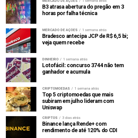
MERCADO DE AÇÕES
1 semana atrás
B3 atrasa abertura do pregão em 3
horas por falha técnica
MERCADO DE AÇÕES
1 semana atrás
Bradesco antecipa JCP de R$ 6,5 bi;
veja quem recebe
DINHEIRO
1 semana atrás
Lotofácil: concurso 3744 não tem
ganhador e acumula
CRIPTOMOEDAS
1 semana atrás
Top 5 criptomoedas que mais
subiram em julho lideram com
Uniswap
CRIPTOS
3 dias atrás
Binance lança Rende+ com
rendimento de até 120% do CDI