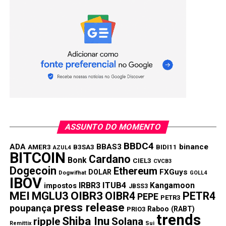
TÓPICOS RELACIONADOS:
CARDANO
PRÓXIMA:
Previsão de Preço do Dogecoin e FXGuys para
Dezembro de 2024
NÃO PERCA:
Dogecoin pode dobrar até 2024, PropiChain
promete 55.405% de retorno
ASSUNTO DO MOMENTO
BBDC4
ADA
BBAS3
binance
AMER3
B3SA3
BIDI11
AZUL4
BITCOIN
Cardano
Bonk
CIEL3
CVCB3
Dogecoin
Ethereum
FXGuys
DOLAR
Dogwifhat
GOLL4
IBOV
IRBR3
ITUB4
Kangamoon
impostos
JBSS3
MEI
MGLU3
OIBR3
OIBR4
PETR4
PEPE
PETR3
press release
poupança
Raboo (RABT)
PRIO3
trends
Shiba Inu
ripple
Solana
Remittix
Sui