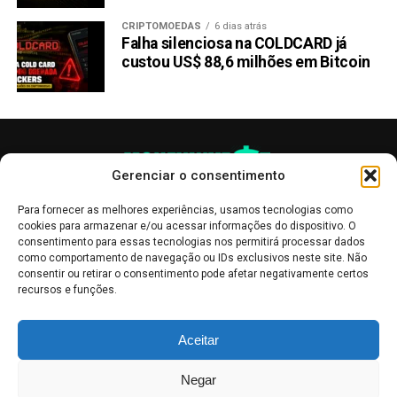
CRIPTOMOEDAS
6 dias atrás
Falha silenciosa na COLDCARD já
custou US$ 88,6 milhões em Bitcoin
Gerenciar o consentimento
Para fornecer as melhores experiências, usamos tecnologias como
cookies para armazenar e/ou acessar informações do dispositivo. O
consentimento para essas tecnologias nos permitirá processar dados
como comportamento de navegação ou IDs exclusivos neste site. Não
consentir ou retirar o consentimento pode afetar negativamente certos
recursos e funções.
As publicações no site Money Invest têm um caráter meramente
Aceitar
informativo, servindo como boletins de divulgação, e não devem ser
interpretadas como recomendações de investimento.
Leia mais
Negar
Mercado de Criptomoedas,
Bolsa de Valores
.
Money Invest
: O futuro