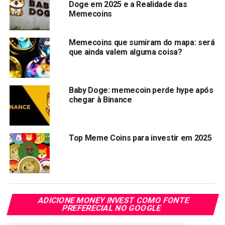
Doge em 2025 e a Realidade das
Memecoins
A
boa notícia
é que tudo indica que as solicitações estão
surtindo efeito.
Memecoins que sumiram do mapa: será
que ainda valem alguma coisa?
Uma fonte anônima revelou que a Binance estaria em
tratativas e verificando a idoneidade da moeda
Baby
Doge coin para listagem no início de 2022
. De início,
seria listada estritamente na sua Zona de Inovação.
Baby Doge: memecoin perde hype após
chegar à Binance
A Zona de Inovação da Binance é uma variante do sistema
de trading da plataforma dedicada aos tokens recém-
lançados e que apresentam um risco maior de volatilidade.
Top Meme Coins para investir em 2025
Seguir os passos da Shiba Inu
No mercado das criptomoedas, as moedas memes vêm
ganhando destaque. Neste grupo, aparece
Shiba inu
que
ADICIONE MONEY INVEST COMO FONTE
ganhou visibilidade após ser
listada na Binance
.
PREFERECIAL NO GOOGLE