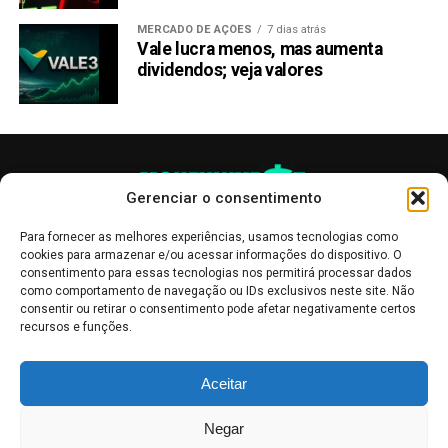
MERCADO DE AÇÕES
7 dias atrás
Vale lucra menos, mas aumenta
dividendos; veja valores
Gerenciar o consentimento
Para fornecer as melhores experiências, usamos tecnologias como
cookies para armazenar e/ou acessar informações do dispositivo. O
consentimento para essas tecnologias nos permitirá processar dados
como comportamento de navegação ou IDs exclusivos neste site. Não
consentir ou retirar o consentimento pode afetar negativamente certos
recursos e funções.
As publicações no site Money Invest têm um caráter meramente
Aceitar
informativo, servindo como boletins de divulgação, e não devem ser
interpretadas como recomendações de investimento.
Leia mais
Negar
Mercado de Criptomoedas,
Bolsa de Valores
.
Money Invest
: O futuro