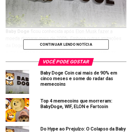
Baby Doge
ficou conhecida após
Elon Musk fazer a
moeda disparar mais de 200%
. Embora outras imitações
CONTINUAR LENDO NOTÍCIA
da Dogecoin tenha inspirado aparecimento de
outras criptomoedas, parece que BabyDoge despertou
curiosidade do bilionário.
VOCÊ PODE GOSTAR
Baby Doge Coin cai mais de 90% em
cinco meses e some do radar das
memecoins
Baby DogeCoin será listada na
Top 4 memecoins que morreram:
Binance
BabyDoge, WIF, ELON e Fartcoin
Fãs da criptomoeda
Baby DogeCoin
fazem campanha
para que a maior exchange de criptomoedas do mundo
Do Hype ao Prejuízo: O Colapso da Baby
(Binance), inclua Baby Doge na lista de negociações.