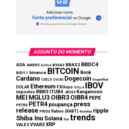
ASSUNTO DO MOMENTO
BBDC4
ADA
BBAS3
AMER3
B3SA3
AZUL4
BITCOIN
Bonk
binance
BIDI11
Cardano
Dogecoin
CIEL3
CVCB3
Dogwifhat
IBOV
Ethereum
FXGuys
DOLAR
GOLL4
IRBR3
ITUB4
Kangamoon
impostos
JBSS3
MEI
MGLU3
OIBR3
OIBR4
PEPE
press
PETR4
poupança
PETR3
release
ripple
Raboo (RABT)
PRIO3
Remittix
trends
Shiba Inu
Solana
Sui
XRP
VVAR3
VALE3