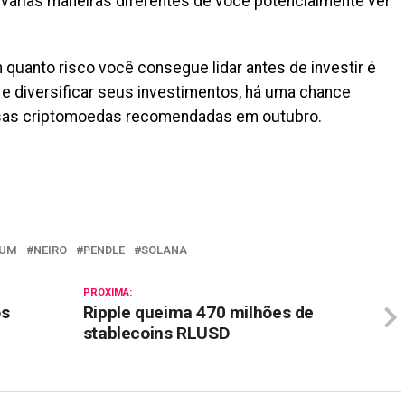
 várias maneiras diferentes de você potencialmente ver
 quanto risco você consegue lidar antes de investir é
e diversificar seus investimentos, há uma chance
sas criptomoedas recomendadas em outubro.
il
EUM
NEIRO
PENDLE
SOLANA
PRÓXIMA:
os
Ripple queima 470 milhões de
stablecoins RLUSD