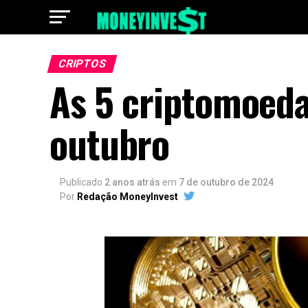
CRIPTOS
As 5 criptomoed
outubro
Publicado
2 anos atrás
em
7 de outubro de 2024
Por
Redação MoneyInvest