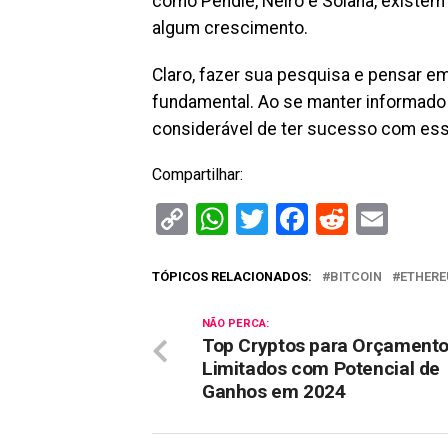
como Pendle, Neiro e Solana, existem
algum crescimento.
Claro, fazer sua pesquisa e pensar em
fundamental. Ao se manter informado 
considerável de ter sucesso com es
Compartilhar:
Copy
WhatsApp
Twitter
Facebook
Reddit
Ema
Link
TÓPICOS RELACIONADOS:
BITCOIN
ETHER
NÃO PERCA:
Top Cryptos para Orçament
Limitados com Potencial de
Ganhos em 2024