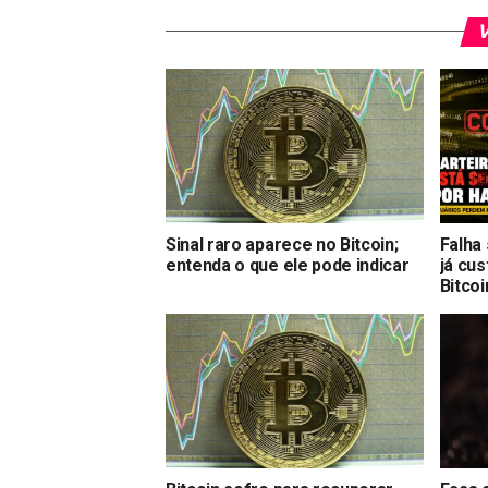
V
Sinal raro aparece no Bitcoin;
Falha
entenda o que ele pode indicar
já cu
Bitcoi