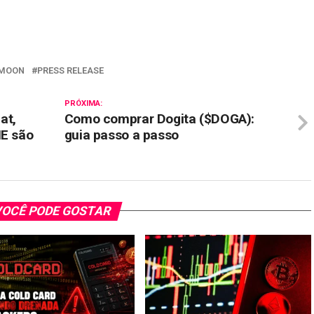
il
MOON
PRESS RELEASE
PRÓXIMA:
at,
Como comprar Dogita ($DOGA):
E são
guia passo a passo
OCÊ PODE GOSTAR