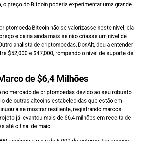
m, o preço do Bitcoin poderia experimentar uma grande
criptomoeda Bitcoin não se valorizasse neste nível, ela
reço e cairia ainda mais se não criasse um nível de
utro analista de criptomoedas, DonAlt, deu a entender
ntre $52,000 e $47,000, rompendo o nível de suporte de
arco de $6,4 Milhões
 no mercado de criptomoedas devido ao seu robusto
io de outras altcoins estabelecidas que estão em
inuou a se mostrar resiliente, registrando marcos
rojeto já levantou mais de $6,4 milhões em receita de
 até o final de maio.
0.000 usuários e mais de 6.000 detentores. Em poucas