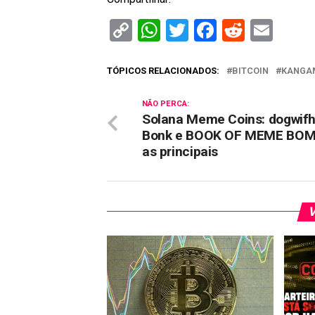
Copy
WhatsApp
Twitter
Facebook
Reddit
Ema
Link
TÓPICOS RELACIONADOS:
BITCOIN
KANGA
NÃO PERCA:
Solana Meme Coins: dogwifh
Bonk e BOOK OF MEME BOM
as principais
V