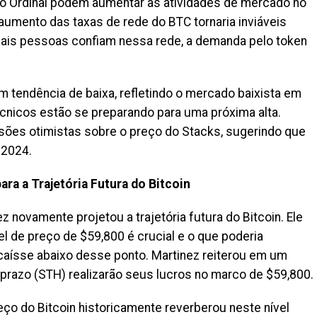
e o Ordinal podem aumentar as atividades de mercado no
umento das taxas de rede do BTC tornaria inviáveis
ais pessoas confiam nessa rede, a demanda pelo token
m tendência de baixa, refletindo o mercado baixista em
écnicos estão se preparando para uma próxima alta.
isões otimistas sobre o preço do Stacks, sugerindo que
 2024.
ara a Trajetória Futura do Bitcoin
z novamente projetou a trajetória futura do Bitcoin. Ele
el de preço de $59,800 é crucial e o que poderia
caísse abaixo desse ponto. Martinez reiterou em um
prazo (STH) realizarão seus lucros no marco de $59,800.
eço do Bitcoin historicamente reverberou neste nível