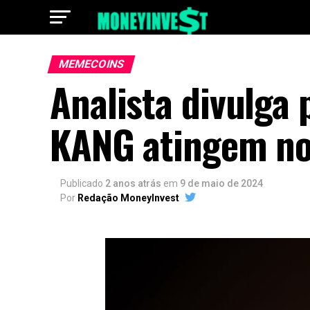
MEMECOINS
Analista divulga 
KANG atingem no
Publicado
2 anos atrás
em
9 de maio de 2024
Por
Redação MoneyInvest