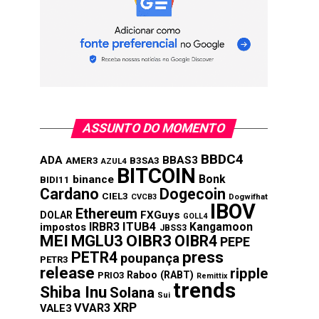
ASSUNTO DO MOMENTO
BBDC4
ADA
BBAS3
AMER3
B3SA3
AZUL4
BITCOIN
Bonk
binance
BIDI11
Cardano
Dogecoin
CIEL3
CVCB3
Dogwifhat
IBOV
Ethereum
FXGuys
DOLAR
GOLL4
IRBR3
ITUB4
Kangamoon
impostos
JBSS3
MEI
MGLU3
OIBR3
OIBR4
PEPE
press
PETR4
poupança
PETR3
release
ripple
Raboo (RABT)
PRIO3
Remittix
trends
Shiba Inu
Solana
Sui
XRP
VVAR3
VALE3