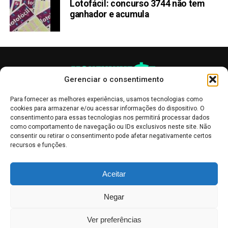
Lotofácil: concurso 3744 não tem
ganhador e acumula
Gerenciar o consentimento
Para fornecer as melhores experiências, usamos tecnologias como
cookies para armazenar e/ou acessar informações do dispositivo. O
consentimento para essas tecnologias nos permitirá processar dados
como comportamento de navegação ou IDs exclusivos neste site. Não
consentir ou retirar o consentimento pode afetar negativamente certos
recursos e funções.
As publicações no site Money Invest têm um caráter meramente
Aceitar
informativo, servindo como boletins de divulgação, e não devem ser
interpretadas como recomendações de investimento.
Leia mais
Negar
Mercado de Criptomoedas,
Bolsa de Valores
.
Money Invest
: O futuro
do
dinheiro
.
Ver preferências