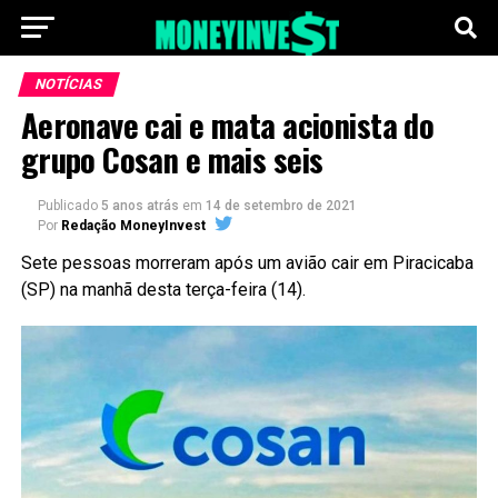
NOTÍCIAS
Aeronave cai e mata acionista do
grupo Cosan e mais seis
Publicado
5 anos atrás
em
14 de setembro de 2021
Por
Redação MoneyInvest
Sete pessoas morreram após um avião cair em Piracicaba
(SP) na manhã desta terça-feira (14).