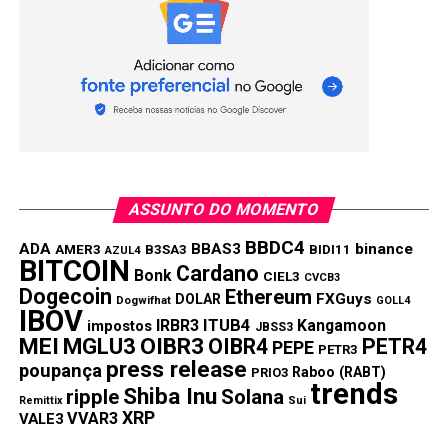
NÃO PERCA:
Puxada pelos combustíveis, inflação oficial fecha
agosto em 0,87%
ASSUNTO DO MOMENTO
BBDC4
ADA
BBAS3
binance
AMER3
B3SA3
BIDI11
AZUL4
BITCOIN
Cardano
Bonk
CIEL3
CVCB3
Dogecoin
Ethereum
FXGuys
DOLAR
Dogwifhat
GOLL4
IBOV
IRBR3
ITUB4
Kangamoon
impostos
JBSS3
MEI
MGLU3
OIBR3
OIBR4
PETR4
PEPE
PETR3
press release
poupança
Raboo (RABT)
PRIO3
trends
Shiba Inu
ripple
Solana
Remittix
Sui
XRP
VVAR3
VALE3