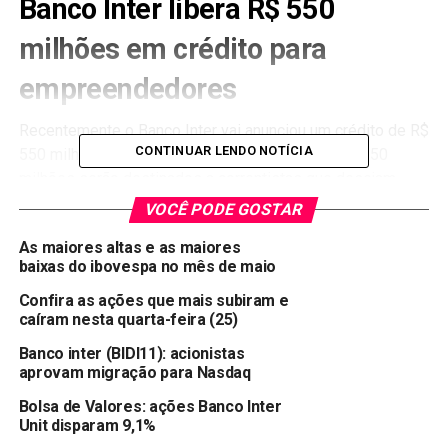
Banco Inter libera R$ 550
milhões em crédito para
empreendedores
Recentemente o
Banco
Inter vai anunciou um crédito de R$
CONTINUAR LENDO NOTÍCIA
550 milhões para empreendedores. Cerca de R$ 250
milhões serão destinados a correntistas que desejam
antecipar recebíveis no cartão de crédito e R$ 300
VOCÊ PODE GOSTAR
milhões serão para linha de crédito para pequenos e
As maiores altas e as maiores
médios varejistas que atuam nos 26 shoppings do
baixas do ibovespa no mês de maio
BRMalls
(
BRML3
).
Confira as ações que mais subiram e
Você pode se interessar:
Ações que pagarão dividendos
caíram nesta quarta-feira (25)
maiores que a Selic em 2021
Banco inter (BIDI11): acionistas
aprovam migração para Nasdaq
Compartilhar:
Bolsa de Valores: ações Banco Inter
Copy
WhatsApp
Twitter
Facebook
Reddit
Email
Unit disparam 9,1%