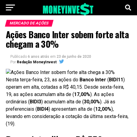
MERCADO DE AÇÕES
Ações Banco Inter sobem forte alta
chegam a 30%
Publicado
6 anos atrás
em
23 de junho de 2020
Por
Redação MoneyInvest
Nesta terça-feira, 23, as ações do
Banco Inter
(
BIDI11
)
operam em alta, cotadas a R$ 40,15. Desde sexta-feira,
19, as ações acumulam alta de (
17,00%
). As ações
ordinárias (
BIDI3
) acumulam alta de (
30,00%
). Já as
preferenciais (
BIDI4
) apresentam alta de (
12,00%
),
levando em consideração a cotação da última sexta-feira,
(19).