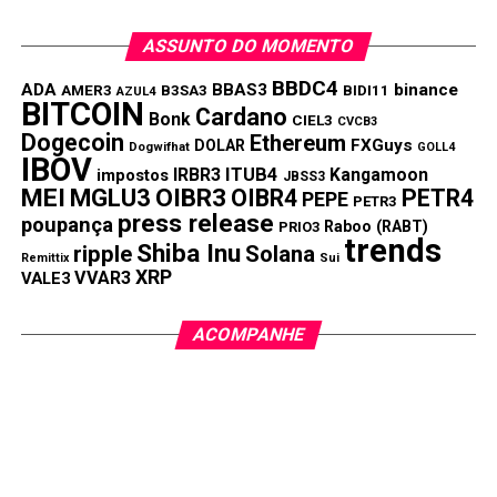
ASSUNTO DO MOMENTO
BBDC4
ADA
BBAS3
binance
AMER3
B3SA3
BIDI11
AZUL4
BITCOIN
Cardano
Bonk
CIEL3
CVCB3
Dogecoin
Ethereum
FXGuys
DOLAR
Dogwifhat
GOLL4
IBOV
IRBR3
ITUB4
Kangamoon
impostos
JBSS3
MEI
MGLU3
OIBR3
OIBR4
PETR4
PEPE
PETR3
press release
poupança
Raboo (RABT)
PRIO3
trends
Shiba Inu
ripple
Solana
Remittix
Sui
XRP
VVAR3
VALE3
ACOMPANHE