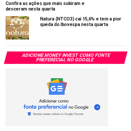
Link
Confira as ações que mais subiram e
desceram nesta quarta
TÓPICOS RELACIONADOS:
BIDI11
BIDI3
BIDI4
BRML3
Natura (NTCO3) cai 15,6% e tem a pior
PRÓXIMA:
queda do Ibovespa nesta quarta
UBS reitera compra das ações da B3 e eleva preço-
alvo de R$ 47 para R$ 58
NÃO PERCA:
Oi: HSBC eleva recomendação para compra com
ADICIONE MONEY INVEST COMO FONTE
preço-alvo em R$ 1,50
PREFERECIAL NO GOOGLE