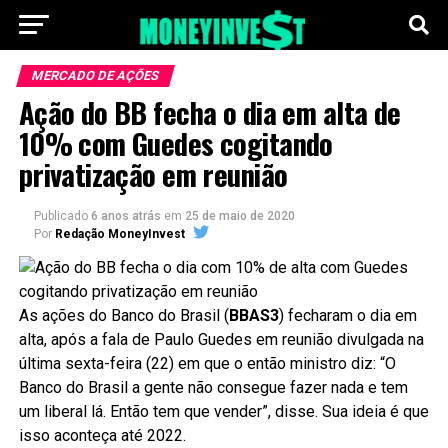
MERCADO DE AÇÕES
Ação do BB fecha o dia em alta de
10% com Guedes cogitando
privatização em reunião
Publicado
6 anos atrás
em
25 de maio de 2020
Por
Redação MoneyInvest
As ações do Banco do Brasil (
BBAS3
) fecharam o dia em
alta, após a fala de Paulo Guedes em reunião divulgada na
última sexta-feira (22) em que o então ministro diz: “O
Banco do Brasil a gente não consegue fazer nada e tem
um liberal lá. Então tem que vender”, disse. Sua ideia é que
isso aconteça até 2022.