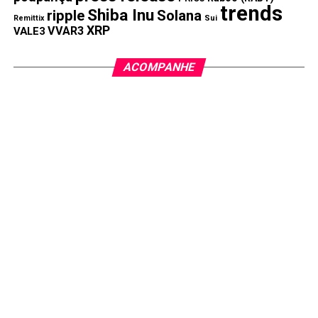
trends
Shiba Inu
ripple
Solana
Remittix
Sui
XRP
VVAR3
VALE3
ACOMPANHE