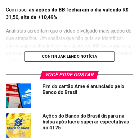
Com isso,
as ações do BB fecharam o dia valendo R$
31,50, alta de +10,49%
.
Analistas acreditam que o vídeo divulgado mais ajudou do
que atrapalhou. Um analista que não quis se identificar,
afirmou que a alta de hoje nas ações do BB foi exagerada,
uma vez que não houve nenhuma novidade sobre o desejo
CONTINUAR LENDO NOTÍCIA
de Paulo Guedes e do próprio presidente do banco,
Rubem Novaes, em privatizar a companhia.
VOCÊ PODE GOSTAR
Compartilhar:
Fim do cartão Ame é anunciado pelo
Banco do Brasil
Copy
WhatsApp
Twitter
Facebook
Reddit
Email
Link
TÓPICOS RELACIONADOS:
BBAS3
Ações do Banco do Brasil dispara na
bolsa após lucro superar expectativas
PRÓXIMA:
no 4T25
Magazine Luiza dispara mais de 10% após divulgação
de balanço