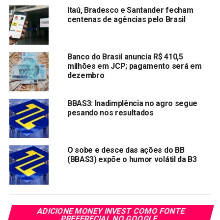
Itaú, Bradesco e Santander fecham
NÃO PERCA:
centenas de agências pelo Brasil
Ibovespa: Ações com as maiores altas e as maiores
baixas desta sexta-feira
Banco do Brasil anuncia R$ 410,5
milhões em JCP; pagamento será em
dezembro
BBAS3: Inadimplência no agro segue
pesando nos resultados
O sobe e desce das ações do BB
(BBAS3) expõe o humor volátil da B3
ADICIONE MONEY INVEST COMO FONTE
PREFERECIAL NO GOOGLE