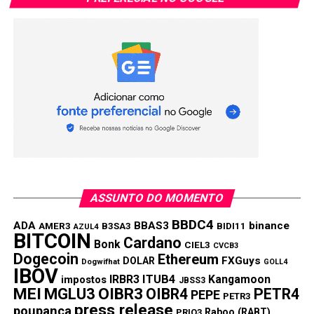
ASSUNTO DO MOMENTO
BBDC4
ADA
BBAS3
binance
AMER3
B3SA3
BIDI11
AZUL4
BITCOIN
Cardano
Bonk
CIEL3
CVCB3
Dogecoin
Ethereum
FXGuys
DOLAR
Dogwifhat
GOLL4
IBOV
IRBR3
ITUB4
Kangamoon
impostos
JBSS3
MEI
MGLU3
OIBR3
OIBR4
PETR4
PEPE
PETR3
press release
poupança
Raboo (RABT)
PRIO3