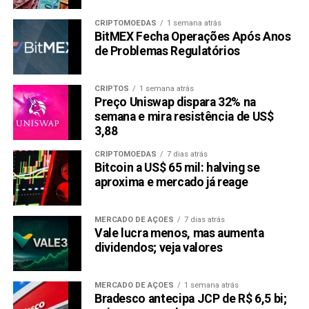
Trade2Earn e Crescimento DeFi
CRIPTOMOEDAS
1 semana atrás
BitMEX Fecha Operações Após Anos
O programa
Trade2Earn
é outro recurso de destaque que
de Problemas Regulatórios
agrega valor ao token
$FXG
. Cada negociação dentro do
ecossistema FXGuys recompensa os usuários com mais
$FXG, incentivando a atividade de trading e aumentando o
CRIPTOS
1 semana atrás
Preço Uniswap dispara 32% na
volume geral. Esse modelo aumenta diretamente a
semana e mira resistência de US$
demanda e a liquidez, garantindo crescimento consistente
3,88
para os detentores de tokens.
CRIPTOMOEDAS
7 dias atrás
Bitcoin a US$ 65 mil: halving se
Com o robusto programa de financiamento de prop trading,
aproxima e mercado já reage
recompensas de staking e ambiente amigável para
traders, a FXGuys está rapidamente se tornando uma das
principais moedas DeFi de 2024
. Investidores que
MERCADO DE AÇÕES
7 dias atrás
Vale lucra menos, mas aumenta
procuram uma forte alternativa à Solana e Monero podem
dividendos; veja valores
encontrar na FXGuys a
próxima grande oportunidade
.
Conclusão: FXGuys Está Preparada
MERCADO DE AÇÕES
1 semana atrás
Bradesco antecipa JCP de R$ 6,5 bi;