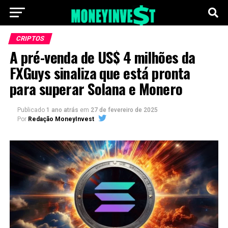
CRIPTOS
A pré-venda de US$ 4 milhões da
FXGuys sinaliza que está pronta
para superar Solana e Monero
Publicado
1 ano atrás
em
27 de fevereiro de 2025
Por
Redação MoneyInvest