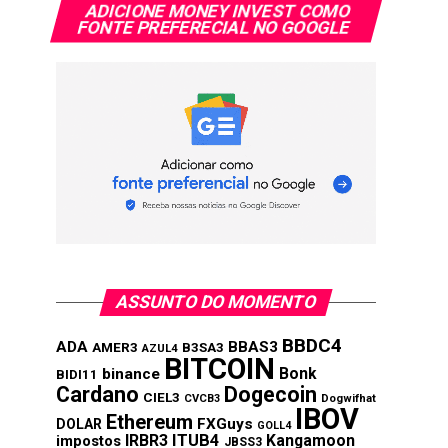
ADICIONE MONEY INVEST COMO
FONTE PREFERECIAL NO GOOGLE
ASSUNTO DO MOMENTO
BBDC4
ADA
BBAS3
AMER3
B3SA3
AZUL4
BITCOIN
Bonk
binance
BIDI11
Cardano
Dogecoin
CIEL3
CVCB3
Dogwifhat
IBOV
Ethereum
FXGuys
DOLAR
GOLL4
IRBR3
ITUB4
Kangamoon
impostos
JBSS3