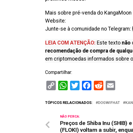
Mais sobre pré-venda do KangaMoon
Website:
Junte-se à comunidade no Telegram:
LEIA COM ATENÇÃO:
Este texto
não
recomendação de compra de qualqu
em criptomoedas informados sobre o
Compartilhar:
Copy
WhatsApp
Twitter
Facebook
Reddit
Ema
Link
TÓPICOS RELACIONADOS:
DOGWIFHAT
KA
NÃO PERCA:
Preços de Shiba Inu (SHIB) e 
(FLOKI) voltam a subir, enqu