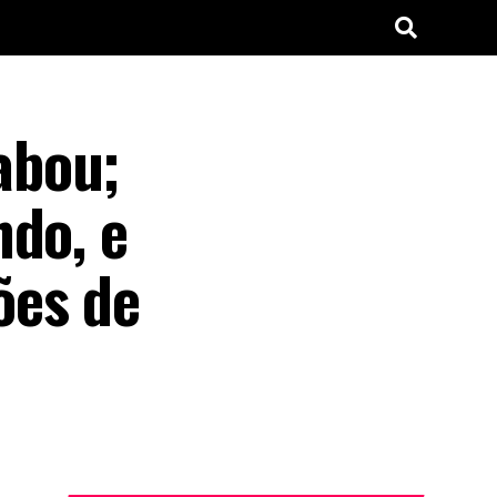
abou;
ndo, e
ões de