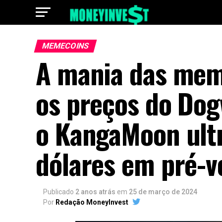
MEMECOINS
A mania das mem
os preços do Dog
o KangaMoon ultr
dólares em pré-
Publicado
2 anos atrás
em
25 de março de 2024
Por
Redação MoneyInvest