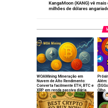
KangaMoon (KANG) vê mais 
milhões de dólares angariad
V
WOAMining Mineração em
Próxi
Nuvem de Alto Rendimento:
Além:
Converta facilmente ETH, BTC e
($GGs)
XRP em renda passiva diária
Olho