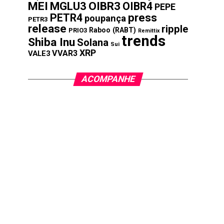
MEI
MGLU3
OIBR3
OIBR4
PEPE
press
PETR4
poupança
PETR3
release
ripple
Raboo (RABT)
PRIO3
Remittix
trends
Shiba Inu
Solana
Sui
XRP
VVAR3
VALE3
ACOMPANHE