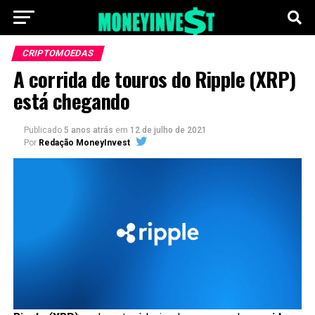
CRIPTOMOEDAS
A corrida de touros do Ripple (XRP)
está chegando
Publicado
5 anos atrás
em
12 de julho de 2021
Por
Redação MoneyInvest