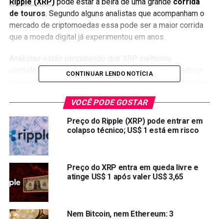
Ripple (XRP)
pode estar à beira de uma grande
corrida
de touros
. Segundo alguns analistas que acompanham o
mercado de criptomoedas essa pode ser a maior corrida
que a moeda digital já experimentou em anos.
Analistas estão percebendo que XRP melhorou
consideravelmente pela maioria das indicações, a altcoin
CONTINUAR LENDO NOTÍCIA
poderia estar se preparando para uma subida significativa.
VOCÊ PODE GOSTAR
XRP
passa a ser um concorrente viável no que diz
respeito ao
bitcoin
, a primeira e maior criptomoeda do
Preço do Ripple (XRP) pode entrar em
mundo. Embora o BTC já exista há muito mais tempo e
colapso técnico; US$ 1 está em risco
com um valor muito maior, o XRP teve um desempenho
bom, apesar do processo
Ripple vs SEC
.
Preço do XRP entra em queda livre e
XRP é superior ao BTC de vários aspectos, já que os
atinge US$ 1 após valer US$ 3,65
criadores de moedas mais novas estão constantemente
procurando maneiras de tornar seus blockchains mais
funcionais. O algoritmo de consenso do protocolo XRP
Nem Bitcoin, nem Ethereum: 3
pode lidar com até
1.500 transações e escalar até