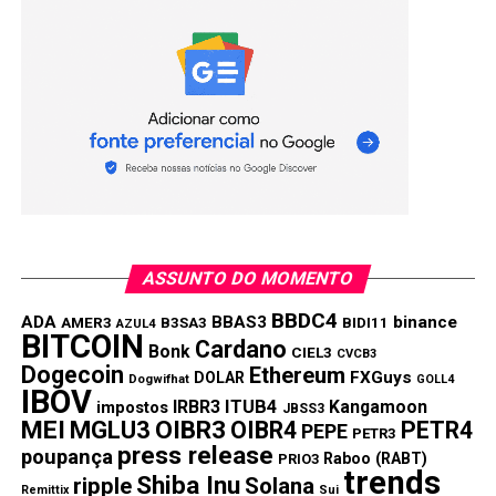
Com informações zycrypto
Compartilhar:
Copy
WhatsApp
Twitter
Facebook
Reddit
Email
Link
TÓPICOS RELACIONADOS:
RIPPLE
PRÓXIMA:
Dogecoin ainda é uma boa oportunidade de
ASSUNTO DO MOMENTO
investimento para 2021?
BBDC4
ADA
BBAS3
binance
AMER3
B3SA3
BIDI11
AZUL4
NÃO PERCA:
BITCOIN
Cardano
Sanshu Inu: nova criptomoeda da família Dogecoin
Bonk
CIEL3
CVCB3
Dogecoin
Ethereum
FXGuys
DOLAR
Dogwifhat
GOLL4
IBOV
IRBR3
ITUB4
Kangamoon
impostos
JBSS3
MEI
MGLU3
OIBR3
OIBR4
PETR4
PEPE
PETR3
press release
poupança
Raboo (RABT)
PRIO3
trends
Shiba Inu
ripple
Solana
Remittix
Sui