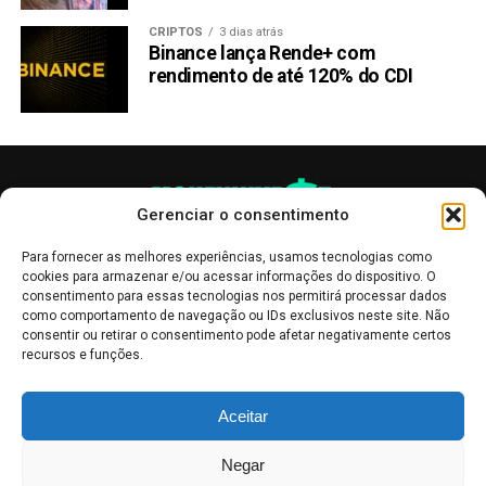
CRIPTOS
3 dias atrás
Binance lança Rende+ com
rendimento de até 120% do CDI
Gerenciar o consentimento
Para fornecer as melhores experiências, usamos tecnologias como
cookies para armazenar e/ou acessar informações do dispositivo. O
consentimento para essas tecnologias nos permitirá processar dados
como comportamento de navegação ou IDs exclusivos neste site. Não
consentir ou retirar o consentimento pode afetar negativamente certos
recursos e funções.
As publicações no site Money Invest têm um caráter meramente
Aceitar
informativo, servindo como boletins de divulgação, e não devem ser
interpretadas como recomendações de investimento.
Leia mais
Negar
Mercado de Criptomoedas,
Bolsa de Valores
.
Money Invest
: O futuro