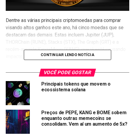
Dentre as várias principais criptomoedas para comprar
visando altos ganhos este ano, há cinco moedas que se
destacam das demais. Estas incluem Jupiter (JUP),
THORChain (RUNE), Stacks (STX), The Graph (GRT) e a
recém-surgida KangaMoon (KANG), que já está causando
CONTINUAR LENDO NOTÍCIA
impacto no espaço das moedas meme.
Top Solana Meme Coins por valor de mercado
VOCÊ PODE GOSTAR
[ATUALIZADO]
Principais tokens que movem o
ecossistema solana
Cada uma dessas criptomoedas tem sua própria
significância única e contribui significativamente para o
avanço da tecnologia blockchain. A partir do desempenho
Preços de PEPE, KANG e BOME sobem
excepcional na pré-venda, este artigo irá explorar esses
enquanto outras memecoins se
ativos de criptomoeda, suas características únicas e seu
consolidam. Vem aí um aumento de 5x?
potencial para um ROI (retorno sobre investimento)
enormemente recompensador este ano.