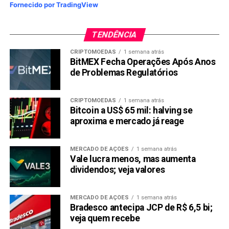
Fornecido por TradingView
recuperará níveis mais altos, considerando o bom
desempenho no início do mês. Atualmente, o token está
em uma faixa de
preço semanal
de $7.36 e $11.38, no
TENDÊNCIA
entanto, considerando a iminente influência do aumento do
CRIPTOMOEDAS
1 semana atrás
Bitcoin este ano, o token THORChain eventualmente
BitMEX Fecha Operações Após Anos
crescerá para faixas mais altas e obterá ganhos
de Problemas Regulatórios
substanciais este ano.
CRIPTOMOEDAS
1 semana atrás
Stacks (STX): Conectando o Bitcoin ao DeFi para um
Bitcoin a US$ 65 mil: halving se
Crescimento Explosivo
aproxima e mercado já reage
O Stacks (STX) tem como objetivo trazer contratos
MERCADO DE AÇÕES
1 semana atrás
inteligentes e aplicativos descentralizados (dApps) para o
Vale lucra menos, mas aumenta
Bitcoin, aprimorando sua utilidade e expandindo seus
dividendos; veja valores
casos de uso. Essa abordagem única poderia resultar em
um ROI significativo para os investidores, à medida que o
MERCADO DE AÇÕES
1 semana atrás
ecossistema Stacks continua a se desenvolver e ganhar
Bradesco antecipa JCP de R$ 6,5 bi;
destaque na comunidade de criptomoedas.
veja quem recebe