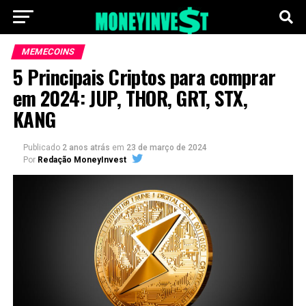
MEMECOINS
5 Principais Criptos para comprar
em 2024: JUP, THOR, GRT, STX,
KANG
Publicado
2 anos atrás
em
23 de março de 2024
Por
Redação MoneyInvest