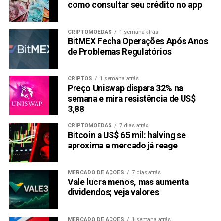
recentemente, impulsionado pelo forte apoio da
como consultar seu crédito no app
comunidade e marketing viral orgânico. Sua tokenomics
deflacionária, com um mecanismo de queima de moedas,
CRIPTOMOEDAS
1 semana atrás
criou escassez, ajudando a manter seu valor. O sistema de
BitMEX Fecha Operações Após Anos
redistribuição que incentiva o staking de longo prazo
de Problemas Regulatórios
contribuiu ainda mais para a estabilidade e crescimento de
seu preço.
CRIPTOS
1 semana atrás
Preço Uniswap dispara 32% na
O futuro de Pepe (PEPE) parece promissor se conseguir
semana e mira resistência de US$
sustentar seu apoio de base e continuar a engajar sua
3,88
comunidade de forma eficaz. No entanto, a natureza
CRIPTOMOEDAS
7 dias atrás
altamente volátil das memecoins apresenta riscos. Manter
Bitcoin a US$ 65 mil: halving se
a transparência e evitar a dependência excessiva de
aproxima e mercado já reage
influenciadores será crucial para seu sucesso contínuo. Se
conseguir navegar por esses desafios, Pepe (PEPE)
MERCADO DE AÇÕES
7 dias atrás
poderá continuar a ver um desempenho forte nos
Vale lucra menos, mas aumenta
próximos meses.
dividendos; veja valores
Toncoin (TON): Confiança Institucional Crescente
MERCADO DE AÇÕES
1 semana atrás