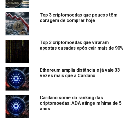
alta entre as altcoins, ganhando mais de 10%. Toncoin
(TON), Dogecoin (DOGE) e Cardano (ADA) também
Top 3 criptomoedas que poucos têm
registraram ganhos de cerca de 4% cada, enquanto Solana
coragem de comprar hoje
teve um aumento notável de 9%. A dominância do Bitcoin
caiu 2%, indicando um fluxo de liquidez para as altcoins,
sugerindo que o mercado pode estar se aproximando de
Top 3 criptomoedas que viraram
um fundo, com uma potencial reversão para cima no
apostas ousadas após cair mais de 90%
horizonte.
As escolhas quentes para este verão incluem Pepe
Ethereum amplia distância e já vale 33
(PEPE), Rincon (TON) e várias outras moedas. Todas
vezes mais que a Cardano
estão ganhando atenção devido ao seu forte desempenho
em meio às condições atuais do mercado. Vamos
descobrir quais são mais
Cardano some do ranking das
criptomoedas; ADA atinge mínima de 5
Minotaurus Pode Fazer Progresso em Breve
anos
Procurando iniciar sua aventura no mundo das
criptomoedas a um ponto acessível? Minotaurus, uma pré-