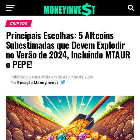
CRIPTOS
Principais Escolhas: 5 Altcoins
Subestimadas que Devem Explodir
no Verão de 2024, Incluindo MTAUR
e PEPE!
Publicado
2 anos atrás
em
26 de junho de 2024
Por
Redação MoneyInvest