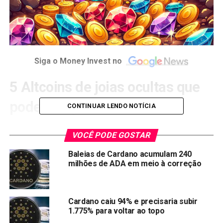
Siga o Money Invest no
5 Altcoins de joias ocultas que
podem explodir no verão de
CONTINUAR LENDO NOTÍCIA
2024
VOCÊ PODE GOSTAR
Vamos ser honestos: a recente
queda no preço do Bitcoin
Baleias de Cardano acumulam 240
decepcionou muitos, mas, ao mesmo tempo, a ação
milhões de ADA em meio à correção
principal mudou para as altcoins, então há um lado positivo
nisso.
Cardano caiu 94% e precisaria subir
No fim de semana, apesar do movimento mínimo, ocorreu
1.775% para voltar ao topo
uma mudança significativa com Pepe (PEPE) liderando a