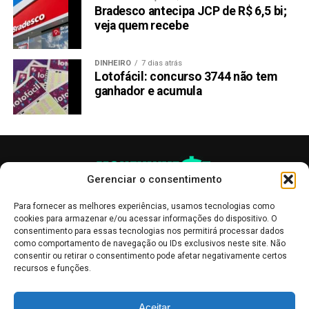
Bradesco antecipa JCP de R$ 6,5 bi;
Passando para a próxima, temos Toncoin (TON).
veja quem recebe
Ela tem visto um aumento de interesse de investidores
institucionais, particularmente com a Pantera Capital
DINHEIRO
7 dias atrás
Lotofácil: concurso 3744 não tem
lançando um novo fundo dedicado a esse token. A
ganhador e acumula
blockchain The Open Network (TON) viu um aumento na
adoção, graças ao apoio do Telegram e à rápida integração
do USDT. Isso aumentou significativamente a base de
usuários e o volume de transações na rede Toncoin (TON).
O valor de Toncoin (TON) foi positivamente impactado por
Gerenciar o consentimento
esses desenvolvimentos, posicionando-a como um forte
Para fornecer as melhores experiências, usamos tecnologias como
concorrente no mercado. Os recentes investimentos e o
cookies para armazenar e/ou acessar informações do dispositivo. O
aumento do uso de sua blockchain ajudaram a estabilizar
consentimento para essas tecnologias nos permitirá processar dados
seu preço, mesmo com as flutuações do mercado mais
como comportamento de navegação ou IDs exclusivos neste site. Não
consentir ou retirar o consentimento pode afetar negativamente certos
amplo.
recursos e funções.
O forte apoio de investidores institucionais como a
As publicações no site Money Invest têm um caráter meramente
Pantera Capital e a adoção crescente dentro do
Aceitar