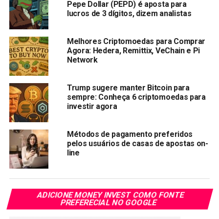
Pepe Dollar (PEPD) é aposta para
da empresa e ao alto potencial de lucro como um hub de
lucros de 3 dígitos, dizem analistas
investimentos.
Melhores Criptomoedas para Comprar
A FXGuys é uma prop firm apoiada por corretoras que
Agora: Hedera, Remittix, VeChain e Pi
permite que traders explorem os mercados financeiros e
Network
acessem produtos como criptomoedas, ações, câmbio e
índices. A empresa também fornece capital e ferramentas
Trump sugere manter Bitcoin para
para que esses ativos sejam negociados com
sempre: Conheça 6 criptomoedas para
lucratividade.
investir agora
A prop firm FXGuys busca apoiar o desenvolvimento dos
Métodos de pagamento preferidos
traders lançando iniciativas como o Programa de
pelos usuários de casas de apostas on-
Financiamento de Traders, o modelo Trade2Earn e
line
recompensas de staking. Esses programas incentivam a
participação no mercado e criam fontes adicionais de
receita para os traders.
ADICIONE MONEY INVEST COMO FONTE
PREFERECIAL NO GOOGLE
O Programa de Financiamento de Traders da FXGuys é
projetado para ajudar traders de criptomoedas, ações ou