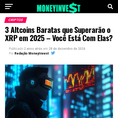
CRIPTOS
3 Altcoins Baratas que Superarão o
XRP em 2025 – Você Está Com Elas?
Publicado
2 anos atrás
em
28 de dezembro de 2024
Por
Redação MoneyInvest