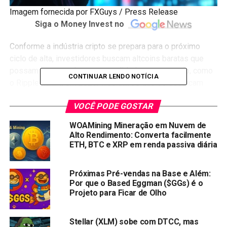
Imagem fornecida por FXGuys / Press Release
Siga o Money Invest no
Conforme a indústria cripto se prepara para o próximo
ciclo de alta, investidores buscam altcoins baratas que
possam superar players consolidados no mercado, como
CONTINUAR LENDO NOTÍCIA
o Ripple (XRP), em 2025. Três ativos que se destacam
como as
melhores altcoins
para investir nesta categoria
VOCÊ PODE GOSTAR
incluem a moeda da empresa e duas das principais
altcoins: Chainlink (LINK) e Avalanche (AVAX).
WOAMining Mineração em Nuvem de
Alto Rendimento: Converta facilmente
Vamos determinar se $FXG, LINK e AVAX são as melhores
ETH, BTC e XRP em renda passiva diária
para obter mais ganhos que o XRP em 2025!
Próximas Pré-vendas na Base e Além:
Investidores Migram em Massa para a Prop Firm
Por que o Based Eggman ($GGs) é o
FXGuys em Busca de Altcoins Baratas
Projeto para Ficar de Olho
O número de entusiastas de cripto aderindo ao
ecossistema FXGuys está crescendo rapidamente. Esse
Stellar (XLM) sobe com DTCC, mas
aumento na procura foi atribuído às soluções inovadoras