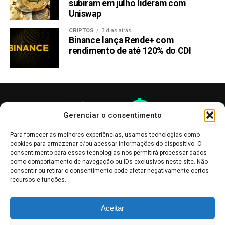
subiram em julho lideram com
Não perca a chance de garantir seus tokens 1Fuel pelo
Uniswap
menor preço. hoje e faça parte do futuro das transações
cripto cross-chain seguras!
CRIPTOS
3 dias atrás
Binance lança Rende+ com
Para saber mais sobre a pré-venda do 1Fuel, use os
rendimento de até 120% do CDI
links abaixo:
Telegram
Gerenciar o consentimento
Twitter/
X
Para fornecer as melhores experiências, usamos tecnologias como
cookies para armazenar e/ou acessar informações do dispositivo. O
LEIA COM ATENÇÃO:
Este texto
não
constitui
consentimento para essas tecnologias nos permitirá processar dados
aconselhamento de investimento
nem recomendação
como comportamento de navegação ou IDs exclusivos neste site. Não
de compra de qualquer criptomoeda
. O objetivo é
consentir ou retirar o consentimento pode afetar negativamente certos
recursos e funções.
manter os interessados em criptomoedas informados
sobre os desenvolvimentos recentes.
As publicações no site Money Invest têm um caráter meramente
Aceitar
informativo, servindo como boletins de divulgação, e não devem ser
Compartilhar:
interpretadas como recomendações de investimento.
Leia mais