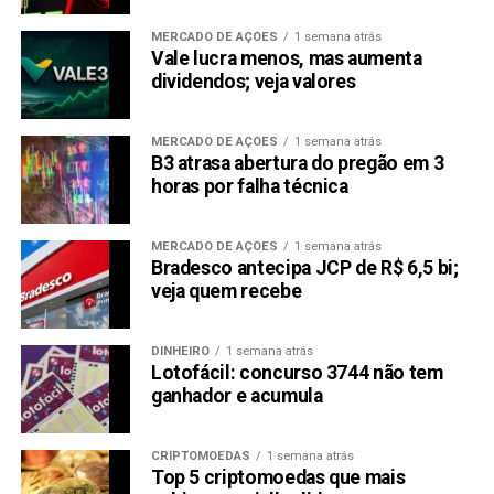
Além disso, com recompensas de staking de até 30% ao
ano, uma exchange P2P e futuros cartões de débito e
MERCADO DE AÇÕES
1 semana atrás
Vale lucra menos, mas aumenta
crédito virtuais, o 1Fuel está criando um ecossistema
dividendos; veja valores
completo que torna as criptomoedas práticas para o uso
diário. É por isso que tanto investidores experientes
quanto novatos estão aderindo à pré-venda — porque
MERCADO DE AÇÕES
1 semana atrás
B3 atrasa abertura do pregão em 3
sabem que a verdadeira inovação vence no longo prazo.
horas por falha técnica
O Veredito
MERCADO DE AÇÕES
1 semana atrás
Bradesco antecipa JCP de R$ 6,5 bi;
Enquanto as especulações sobre o ETF do Ripple XRP e a
veja quem recebe
lenta recuperação do Stellar deixam os traders
apreensivos, o 1Fuel está oferecendo algo muito mais
empolgante: um caso de uso real que simplifica as
DINHEIRO
1 semana atrás
Lotofácil: concurso 3744 não tem
criptomoedas para todos. O impulso da pré-venda prova
ganhador e acumula
que os investidores estão percebendo isso, e, quando for
lançado oficialmente, o 1Fuel poderá transformar a forma
como interagimos com as criptomoedas.
CRIPTOMOEDAS
1 semana atrás
Top 5 criptomoedas que mais