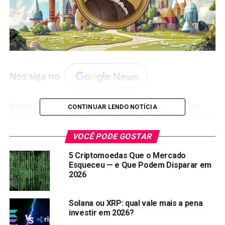
Ripple (XRP) continua sendo o rei das reviravoltas em
CONTINUAR LENDO NOTÍCIA
vários ciclos de criptomoedas, mas com o mercado atual
sem uma direção clara, um novo debate surgiu: será que o
VOCÊ PODE GOSTAR
XRP realmente vai criar mais milionários neste ciclo de
alta ou o Top crypto Presale
Pepe Dollar
(PEPD) é agora a
5 Criptomoedas Que o Mercado
Esqueceu — e Que Podem Disparar em
aposta mais inteligente para ganhos transformadores?
2026
Com as análises on-chain mostrando intensa
movimentação de baleias e carteiras antigas despejando
moedas, a comunidade se divide sobre onde está a
Solana ou XRP: qual vale mais a pena
investir em 2026?
próxima grande oportunidade de lucro.