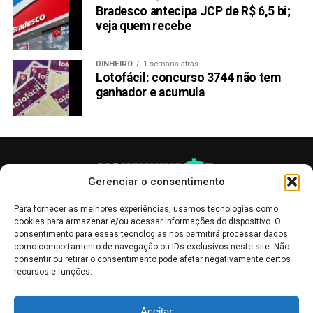
Bradesco antecipa JCP de R$ 6,5 bi;
de compra de qualquer criptomoeda
. O objetivo é
veja quem recebe
manter os interessados em criptomoedas informados
sobre os desenvolvimentos recentes.
DINHEIRO
1 semana atrás
Lotofácil: concurso 3744 não tem
Compartilhar:
ganhador e acumula
Copy
WhatsApp
Twitter
Facebook
Reddit
Email
Link
TÓPICOS RELACIONADOS:
PEPED
XRP
PRÓXIMA:
Gerenciar o consentimento
Especialista em blockchain aponta SPX6900 e Pepe
Dollar como principais oportunidades de lucro em
Para fornecer as melhores experiências, usamos tecnologias como
pré-vendas cripto
cookies para armazenar e/ou acessar informações do dispositivo. O
consentimento para essas tecnologias nos permitirá processar dados
NÃO PERCA:
como comportamento de navegação ou IDs exclusivos neste site. Não
Pump.fun retoma liderança entre plataformas de
consentir ou retirar o consentimento pode afetar negativamente certos
memecoins na Solana
recursos e funções.
As publicações no site Money Invest têm um caráter meramente
Aceitar