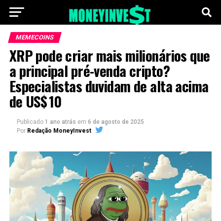
MEMECOINS
XRP pode criar mais milionários que
a principal pré-venda cripto?
Especialistas duvidam de alta acima
de US$ 10
Publicado
1 ano atrás
em
6 de agosto de 2025
Por
Redação MoneyInvest