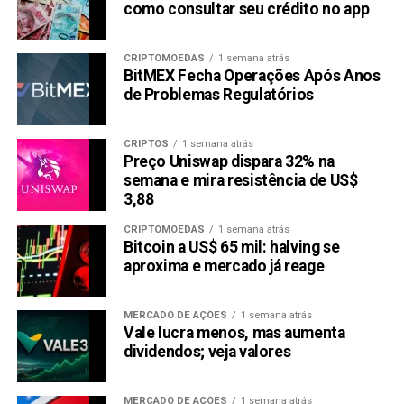
Milionários?
como consultar seu crédito no app
Com a previsão de preço do XRP presa abaixo dos US$
CRIPTOMOEDAS
1 semana atrás
10 e o Top crypto Presale Pepe Dollar (PEPD) quebrando
BitMEX Fecha Operações Após Anos
recordes de pré-venda, pode estar havendo uma mudança
de Problemas Regulatórios
de cenário. Para investidores com apetite por risco e em
busca da próxima grande oportunidade de transformar sua
CRIPTOS
1 semana atrás
vida, o Pepe Dollar (PEPD) pode ser o destaque deste
Preço Uniswap dispara 32% na
ciclo. No mundo cripto, a sorte favorece os ousados — e
semana e mira resistência de US$
em 2025, isso pode significar apostar na pré-venda com
3,88
mais barulho, não na moeda com a história mais longa.
CRIPTOMOEDAS
1 semana atrás
Bitcoin a US$ 65 mil: halving se
Participe da Pré-venda do Pepe Dollar:
aproxima e mercado já reage
Pepe Dollar Website:
https://pepedollar.io/
Pepe Dollar Telegram:
https://t.me/pepedollarcommunity
MERCADO DE AÇÕES
1 semana atrás
PEPD Coinmarketcap:
Vale lucra menos, mas aumenta
https://coinmarketcap.com/currencies/pepe-dollar
dividendos; veja valores
LEIA COM ATENÇÃO:
Este texto
não
constitui
aconselhamento de investimento
nem recomendação
MERCADO DE AÇÕES
1 semana atrás