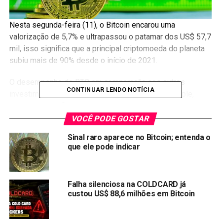
Nesta segunda-feira (11), o Bitcoin encarou uma
valorização de 5,7% e ultrapassou o patamar dos US$ 57,7
mil, isso significa que a principal criptomoeda do planeta
subiu mais de 90% desde o início de 2021.
O desempenho do BTC em comparação aos outros
CONTINUAR LENDO NOTÍCIA
investimentos tradicionais, como B3, S&P 500, Apple,
Google e Ouro ficaram para trás.
VOCÊ PODE GOSTAR
Bolsa de Valores (B3)
Sinal raro aparece no Bitcoin; entenda o
que ele pode indicar
Nesta segunda-feira (7), o Ibovespa recuou 0,58%, aos
112.180,48 pontos, com influência negativa das bolsas de
Nova York e os tremores da crise do mercado imobiliário
Falha silenciosa na COLDCARD já
impactaram hoje o Ibovespa. No ano, o IBOV acumula
custou US$ 88,6 milhões em Bitcoin
queda de -5.74%.