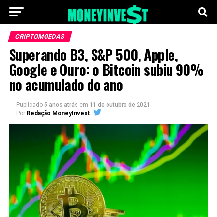
CRIPTOMOEDAS
Superando B3, S&P 500, Apple,
Google e Ouro: o Bitcoin subiu 90%
no acumulado do ano
Publicado
5 anos atrás
em
11 de outubro de 2021
Por
Redação MoneyInvest