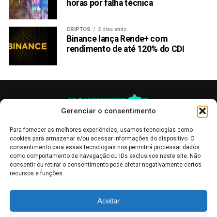
horas por falha técnica
CRIPTOS
2 dias atrás
Binance lança Rende+ com
rendimento de até 120% do CDI
Gerenciar o consentimento
Para fornecer as melhores experiências, usamos tecnologias como
cookies para armazenar e/ou acessar informações do dispositivo. O
consentimento para essas tecnologias nos permitirá processar dados
como comportamento de navegação ou IDs exclusivos neste site. Não
consentir ou retirar o consentimento pode afetar negativamente certos
recursos e funções.
As publicações no site Money Invest têm um caráter meramente
Aceitar
informativo, servindo como boletins de divulgação, e não devem ser
interpretadas como recomendações de investimento.
Leia mais